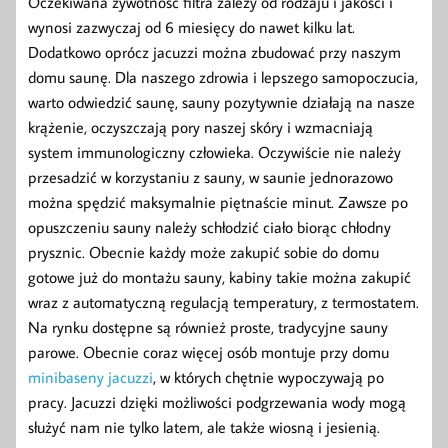
Oczekiwana żywotność filtra zależy od rodzaju i jakości i
wynosi zazwyczaj od 6 miesięcy do nawet kilku lat.
Dodatkowo oprócz jacuzzi można zbudować przy naszym
domu saunę. Dla naszego zdrowia i lepszego samopoczucia,
warto odwiedzić saunę, sauny pozytywnie działają na nasze
krążenie, oczyszczają pory naszej skóry i wzmacniają
system immunologiczny człowieka. Oczywiście nie należy
przesadzić w korzystaniu z sauny, w saunie jednorazowo
można spędzić maksymalnie piętnaście minut. Zawsze po
opuszczeniu sauny należy schłodzić ciało biorąc chłodny
prysznic. Obecnie każdy może zakupić sobie do domu
gotowe już do montażu sauny, kabiny takie można zakupić
wraz z automatyczną regulacją temperatury, z termostatem.
Na rynku dostępne są również proste, tradycyjne sauny
parowe. Obecnie coraz więcej osób montuje przy domu
minibaseny jacuzzi
, w których chętnie wypoczywają po
pracy. Jacuzzi dzięki możliwości podgrzewania wody mogą
służyć nam nie tylko latem, ale także wiosną i jesienią.