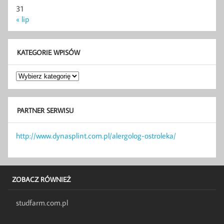
31
« lip
KATEGORIE WPISÓW
Kategorie
wpisów
PARTNER SERWISU
http://www.dynasplint.com.pl/alergolog-ostroleka/
ZOBACZ RÓWNIEŻ
studfarm.com.pl