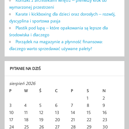
wymarzonej przestrzeni
Karate i kickboxing dla dzieci oraz dorosłych – rozwój,
dyscyplina i sportowa pasja
Plastik pod lupą – które opakowania są lepsze dla
środowiska i dlaczego
Porządek na magazynie a płynność finansowa:
dlaczego warto sprzedawać używane palety?
PYTANIE NA DZIŚ
sierpień 2026
P
W
Ś
C
P
S
N
1
2
3
4
5
6
7
8
9
10
11
12
13
14
15
16
17
18
19
20
21
22
23
24
25
26
27
28
29
30