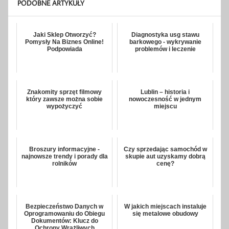
PODOBNE ARTYKUŁY
Jaki Sklep Otworzyć?
Diagnostyka usg stawu
Pomysły Na Biznes Online!
barkowego - wykrywanie
Podpowiada
problemów i leczenie
Znakomity sprzęt filmowy
Lublin – historia i
który zawsze można sobie
nowoczesność w jednym
wypożyczyć
miejscu
Broszury informacyjne -
Czy sprzedając samochód w
najnowsze trendy i porady dla
skupie aut uzyskamy dobrą
rolników
cenę?
Bezpieczeństwo Danych w
W jakich miejscach instaluje
Oprogramowaniu do Obiegu
się metalowe obudowy
Dokumentów: Klucz do
Ochrony Wrażliwych