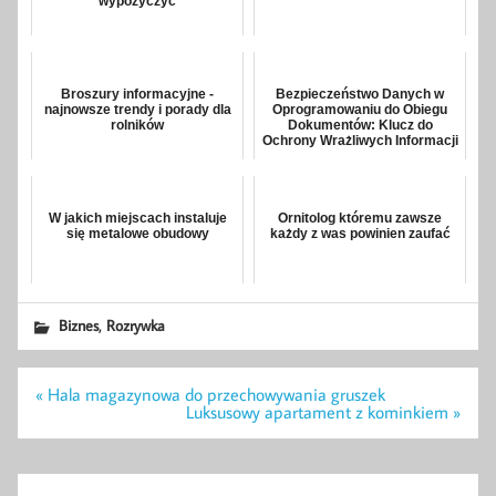
wypożyczyć
Broszury informacyjne -
Bezpieczeństwo Danych w
najnowsze trendy i porady dla
Oprogramowaniu do Obiegu
rolników
Dokumentów: Klucz do
Ochrony Wrażliwych Informacji
W jakich miejscach instaluje
Ornitolog któremu zawsze
się metalowe obudowy
każdy z was powinien zaufać
,
Biznes
Rozrywka
Nawigacja
« Hala magazynowa do przechowywania gruszek
wpisu
Luksusowy apartament z kominkiem »