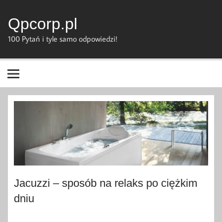
Skip
to
content
Qpcorp.pl
100 Pytań i tyle samo odpowiedzi!
Jacuzzi – sposób na relaks po ciężkim
dniu