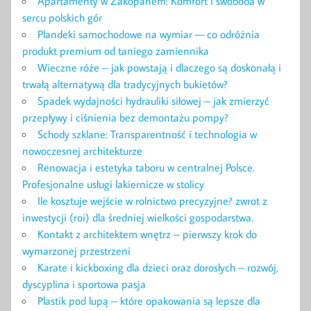
Apartamenty w Zakopanem: Komfort i swoboda w
sercu polskich gór
Plandeki samochodowe na wymiar — co odróżnia
produkt premium od taniego zamiennika
Wieczne róże – jak powstają i dlaczego są doskonałą i
trwałą alternatywą dla tradycyjnych bukietów?
Spadek wydajności hydrauliki siłowej – jak zmierzyć
przepływy i ciśnienia bez demontażu pompy?
Schody szklane: Transparentność i technologia w
nowoczesnej architekturze
Renowacja i estetyka taboru w centralnej Polsce.
Profesjonalne usługi lakiernicze w stolicy
Ile kosztuje wejście w rolnictwo precyzyjne? zwrot z
inwestycji (roi) dla średniej wielkości gospodarstwa.
Kontakt z architektem wnętrz – pierwszy krok do
wymarzonej przestrzeni
Karate i kickboxing dla dzieci oraz dorosłych – rozwój,
dyscyplina i sportowa pasja
Plastik pod lupą – które opakowania są lepsze dla