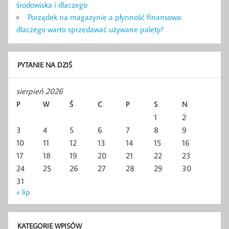
środowiska i dlaczego
Porządek na magazynie a płynność finansowa:
dlaczego warto sprzedawać używane palety?
PYTANIE NA DZIŚ
sierpień 2026
P
W
Ś
C
P
S
N
1
2
3
4
5
6
7
8
9
10
11
12
13
14
15
16
17
18
19
20
21
22
23
24
25
26
27
28
29
30
31
« lip
KATEGORIE WPISÓW