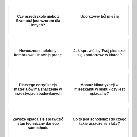
Czy przedszkole niebo z
Uporczywy ból mięśni
Szamotuł jest wzorem dla
innych?
Nowoczesne telefony
Jak sprawić, by Twój pies czuł
komórkowe ułatwiają pracę
się komfortowo w klatce?
Dlaczego certyfikacja
Montaż klimatyzacji w
materiałów ma znaczenie w
mieszkaniu w bloku - czy jest
inwestycjach budowlanych
opłacalny?
Zawsze opłaca się sprawdzić
Co to jest schodołaz i do czego
stan techniczny danego
takie urządzenie służy?
samochodu