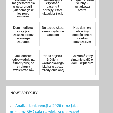
magnetoterapia
czystość
ślubny –
w weterynarii –
basenu?
wyjątkowa
jak pomaga w
sprzęty, które
oferta
leczeniu
ułatwiają życie
zwierząt?
Dom mediowy
Do czego służą
Kup dom we
który jest
samoprzylepne
właściwy
zawsze godny
zaślepki
sposób dzięki
waszego
poradom
zaufania
dotyczącym
zakupu
nieruchomości
Jak dobrać
Śruta sojowa
Co zrobić żeby
odpowiednią na
źródłem
zimą nie palić w
ślub fryzurę do
wartościowego
domu w piecu?
struktury
białka w paszy
swoich włosów
trzody chlewnej
NOWE ARTYKUŁY
Analiza konkurencji w 2026 roku: Jakie
programy SEO dają największą przewagę?