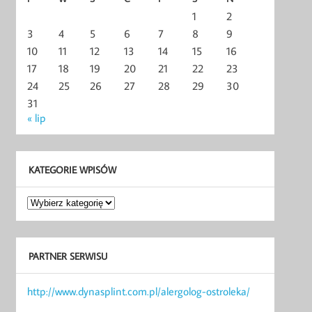
1
2
3
4
5
6
7
8
9
10
11
12
13
14
15
16
17
18
19
20
21
22
23
24
25
26
27
28
29
30
31
« lip
KATEGORIE WPISÓW
Kategorie
wpisów
PARTNER SERWISU
http://www.dynasplint.com.pl/alergolog-ostroleka/