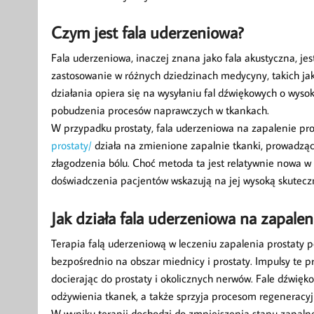
Czym jest fala uderzeniowa?
Fala uderzeniowa, inaczej znana jako fala akustyczna, je
zastosowanie w różnych dziedzinach medycyny, takich jak
działania opiera się na wysyłaniu fal dźwiękowych o wysok
pobudzenia procesów naprawczych w tkankach.
W przypadku prostaty, fala uderzeniowa na zapalenie pr
prostaty/
działa na zmienione zapalnie tkanki, prowadząc
złagodzenia bólu. Choć metoda ta jest relatywnie nowa w 
doświadczenia pacjentów wskazują na jej wysoką skutecz
Jak działa fala uderzeniowa na zapalen
Terapia falą uderzeniową w leczeniu zapalenia prostaty 
bezpośrednio na obszar miednicy i prostaty. Impulsy te pr
docierając do prostaty i okolicznych nerwów. Fale dźwięk
odżywienia tkanek, a także sprzyja procesom regeneracy
W wyniku terapii dochodzi do zmniejszenia stanu zapalneg