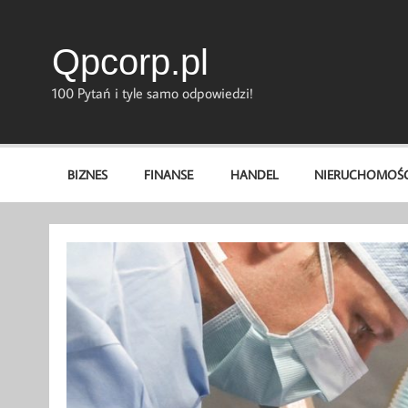
Skip
to
content
Qpcorp.pl
100 Pytań i tyle samo odpowiedzi!
BIZNES
FINANSE
HANDEL
NIERUCHOMOŚC