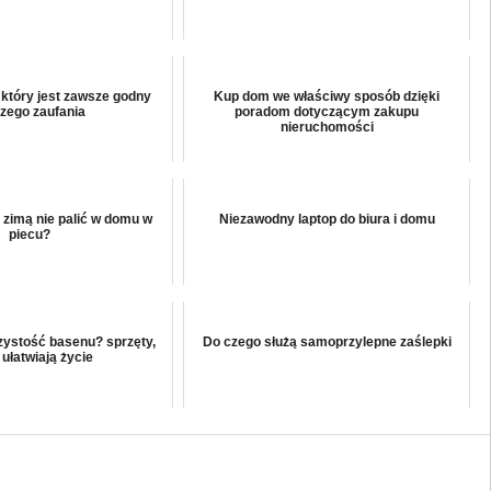
tóry jest zawsze godny
Kup dom we właściwy sposób dzięki
zego zaufania
poradom dotyczącym zakupu
nieruchomości
 zimą nie palić w domu w
Niezawodny laptop do biura i domu
piecu?
zystość basenu? sprzęty,
Do czego służą samoprzylepne zaślepki
 ułatwiają życie