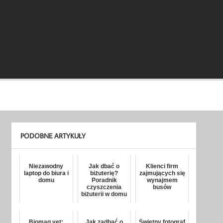
PODOBNE ARTYKUŁY
Niezawodny
Jak dbać o
Klienci firm
laptop do biura i
biżuterię?
zajmujących się
domu
Poradnik
wynajmem
czyszczenia
busów
biżuterii w domu
Biomag vet:
Jak zadbać o
Świetny fotograf