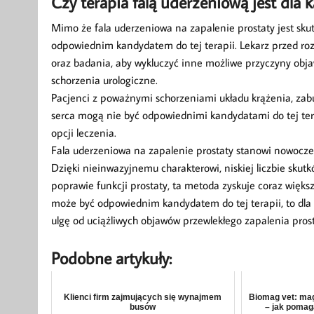
Czy terapia falą uderzeniową jest dla 
Mimo że fala uderzeniowa na zapalenie prostaty jest sku
odpowiednim kandydatem do tej terapii. Lekarz przed r
oraz badania, aby wykluczyć inne możliwe przyczyny obja
schorzenia urologiczne.
Pacjenci z poważnymi schorzeniami układu krążenia, zab
serca mogą nie być odpowiednimi kandydatami do tej ter
opcji leczenia.
Fala uderzeniowa na zapalenie prostaty stanowi nowoczes
Dzięki nieinwazyjnemu charakterowi, niskiej liczbie skutk
poprawie funkcji prostaty, ta metoda zyskuje coraz więks
może być odpowiednim kandydatem do tej terapii, to dla 
ulgę od uciążliwych objawów przewlekłego zapalenia prost
Podobne artykuły:
Klienci firm zajmujących się wynajmem
Biomag vet: mag
busów
– jak pomag