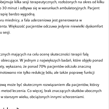
bejmuje kilka sesji terapeutycznych, rozłożonych na okres od kilku
 do 30 minut i odbywa się w warunkach ambulatoryjnych. Pacjent
terapię bardzo wygodną.
szaru miednicy, a fala uderzeniowa jest generowana w
nta. Większość pacjentów odczuwa jedynie niewielki dyskomfort
 sesji.
cznych mających na celu ocenę skuteczności terapii falą
 obiecujące. W jednym z największych badań, które objęło ponad
taty, wykazano, że ponad 70% pacjentów odczuło znaczną
dnotowano nie tylko redukcję bólu, ale także poprawę funkcji
niową może być skutecznym rozwiązaniem dla pacjentów, którzy
ch metod leczenia. Co więcej, brak znaczących skutków ubocznych
w w starszym wieku, obciążonych innymi schorzeniami.