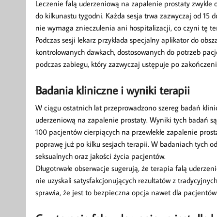
Leczenie falą uderzeniową na zapalenie prostaty zwykle o
do kilkunastu tygodni. Każda sesja trwa zazwyczaj od 15
nie wymaga znieczulenia ani hospitalizacji, co czyni tę 
Podczas sesji lekarz przykłada specjalny aplikator do ob
kontrolowanych dawkach, dostosowanych do potrzeb pacje
podczas zabiegu, który zazwyczaj ustępuje po zakończeniu
Badania kliniczne i wyniki terapii
W ciągu ostatnich lat przeprowadzono szereg badań klini
uderzeniową na zapalenie prostaty. Wyniki tych badań są
100 pacjentów cierpiących na przewlekłe zapalenie pros
poprawę już po kilku sesjach terapii. W badaniach tych o
seksualnych oraz jakości życia pacjentów.
Długotrwałe obserwacje sugerują, że terapia falą uderze
nie uzyskali satysfakcjonujących rezultatów z tradycyjny
sprawia, że jest to bezpieczna opcja nawet dla pacjentó