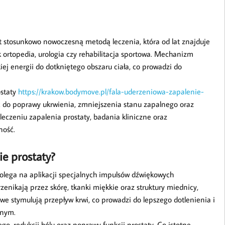
st stosunkowo nowoczesną metodą leczenia, która od lat znajduje
 ortopedia, urologia czy rehabilitacja sportowa. Mechanizm
iej energii do dotkniętego obszaru ciała, co prowadzi do
ostaty
https://krakow.bodymove.pl/fala-uderzeniowa-zapalenie-
 do poprawy ukrwienia, zmniejszenia stanu zapalnego oraz
leczeniu zapalenia prostaty, badania kliniczne oraz
ność.
ie prostaty?
polega na aplikacji specjalnych impulsów dźwiękowych
zenikają przez skórę, tkanki miękkie oraz struktury miednicy,
owe stymulują przepływ krwi, co prowadzi do lepszego dotlenienia i
jnym.
o, redukcji bólu oraz poprawy funkcji prostaty. Co istotne,