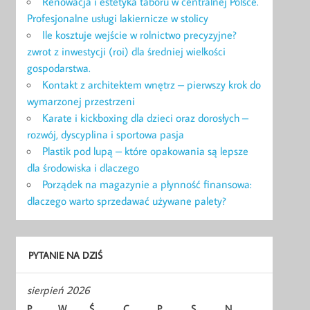
Renowacja i estetyka taboru w centralnej Polsce.
Profesjonalne usługi lakiernicze w stolicy
Ile kosztuje wejście w rolnictwo precyzyjne?
zwrot z inwestycji (roi) dla średniej wielkości
gospodarstwa.
Kontakt z architektem wnętrz – pierwszy krok do
wymarzonej przestrzeni
Karate i kickboxing dla dzieci oraz dorosłych –
rozwój, dyscyplina i sportowa pasja
Plastik pod lupą – które opakowania są lepsze
dla środowiska i dlaczego
Porządek na magazynie a płynność finansowa:
dlaczego warto sprzedawać używane palety?
PYTANIE NA DZIŚ
sierpień 2026
P
W
Ś
C
P
S
N