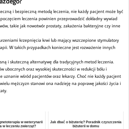
każdego?
teczną i bezpieczną metodą leczenia, nie każdy pacjent może być
ozpoczęciem leczenia powinien przeprowadzić dokładny wywiad
wów, takie jak nowotwór prostaty, zakażenia bakteryjne czy inne
urzeniami krzepnięcia krwi lub mający wszczepione stymulatory
apii. W takich przypadkach konieczne jest rozważenie innych
ną i skuteczną alternatywę dla tradycyjnych metod leczenia.
ów ubocznych oraz wysokiej skuteczności w redukcji bólu i
ze uznanie wśród pacjentów oraz lekarzy. Choć nie każdy pacjent
wielu mężczyzn stanowi ona nadzieję na poprawę jakości życia i
aty.
netoterapia w weterynarii
Jak dbać o biżuterię? Poradnik czyszczenia
a w leczeniu zwierząt?
biżuterii w domu