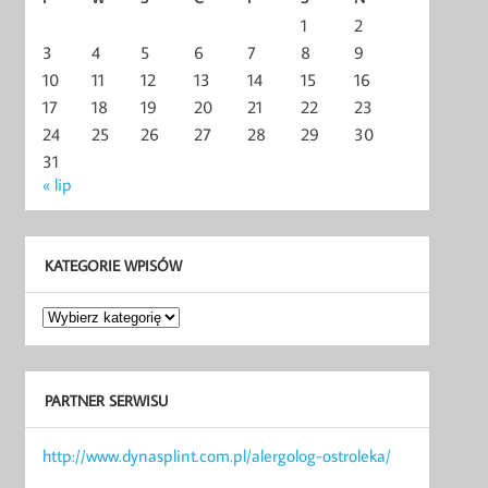
1
2
3
4
5
6
7
8
9
10
11
12
13
14
15
16
17
18
19
20
21
22
23
24
25
26
27
28
29
30
31
« lip
KATEGORIE WPISÓW
Kategorie
wpisów
PARTNER SERWISU
http://www.dynasplint.com.pl/alergolog-ostroleka/