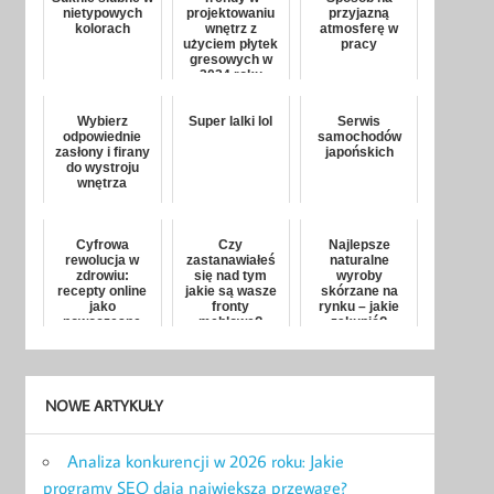
nietypowych
projektowaniu
przyjazną
kolorach
wnętrz z
atmosferę w
użyciem płytek
pracy
gresowych w
2024 roku
Wybierz
Super lalki lol
Serwis
odpowiednie
samochodów
zasłony i firany
japońskich
do wystroju
wnętrza
Cyfrowa
Czy
Najlepsze
rewolucja w
zastanawiałeś
naturalne
zdrowiu:
się nad tym
wyroby
recepty online
jakie są wasze
skórzane na
jako
fronty
rynku – jakie
nowoczesne
meblowe?
zakupić?
rozwiązanie
NOWE ARTYKUŁY
Analiza konkurencji w 2026 roku: Jakie
programy SEO dają największą przewagę?