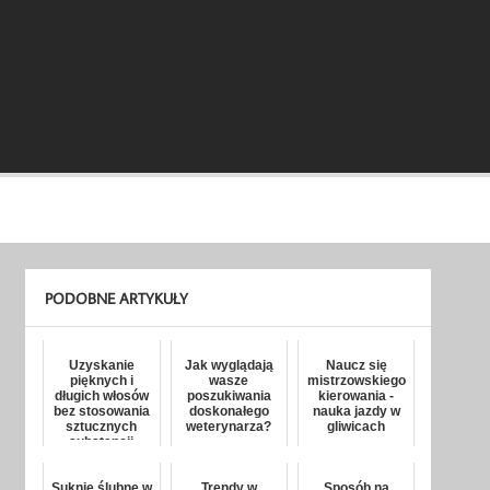
PODOBNE ARTYKUŁY
Uzyskanie
Jak wyglądają
Naucz się
pięknych i
wasze
mistrzowskiego
długich włosów
poszukiwania
kierowania -
bez stosowania
doskonałego
nauka jazdy w
sztucznych
weterynarza?
gliwicach
substancji
Suknie ślubne w
Trendy w
Sposób na