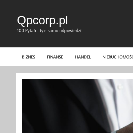
Skip
to
content
Qpcorp.pl
100 Pytań i tyle samo odpowiedzi!
BIZNES
FINANSE
HANDEL
NIERUCHOMOŚC