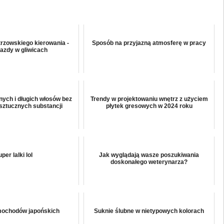
trzowskiego kierowania -
Sposób na przyjazną atmosferę w pracy
jazdy w gliwicach
nych i długich włosów bez
Trendy w projektowaniu wnętrz z użyciem
sztucznych substancji
płytek gresowych w 2024 roku
per lalki lol
Jak wyglądają wasze poszukiwania
doskonałego weterynarza?
mochodów japońskich
Suknie ślubne w nietypowych kolorach