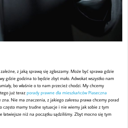
e zależne, z jaką sprawą się zgłaszamy. Może być sprawa gdzie
rawy gdzie godzina to będzie zbyt mało. Adwokat wszystko nam
zumiały, bo właśnie o to nam przecież chodzi. My chcemy
atego już teraz
porady prawne dla mieszkańców Piaseczna
ze zna. Nie ma znaczenia, z jakiego zakresu prawa chcemy porad
o często mamy trudne sytuacje i nie wiemy jak sobie z tym
ele łatwiejsze niż na początku sądziliśmy. Zbyt mocno się tym