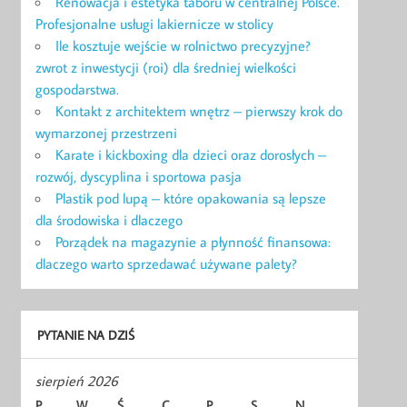
Renowacja i estetyka taboru w centralnej Polsce.
Profesjonalne usługi lakiernicze w stolicy
Ile kosztuje wejście w rolnictwo precyzyjne?
zwrot z inwestycji (roi) dla średniej wielkości
gospodarstwa.
Kontakt z architektem wnętrz – pierwszy krok do
wymarzonej przestrzeni
Karate i kickboxing dla dzieci oraz dorosłych –
rozwój, dyscyplina i sportowa pasja
Plastik pod lupą – które opakowania są lepsze
dla środowiska i dlaczego
Porządek na magazynie a płynność finansowa:
dlaczego warto sprzedawać używane palety?
PYTANIE NA DZIŚ
sierpień 2026
P
W
Ś
C
P
S
N