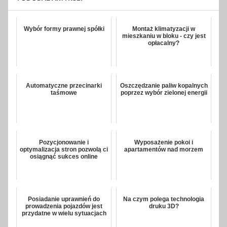
Wybór formy prawnej spółki
Montaż klimatyzacji w
mieszkaniu w bloku - czy jest
opłacalny?
Automatyczne przecinarki
Oszczędzanie paliw kopalnych
taśmowe
poprzez wybór zielonej energii
Pozycjonowanie i
Wyposażenie pokoi i
optymalizacja stron pozwolą ci
apartamentów nad morzem
osiągnąć sukces online
Posiadanie uprawnień do
Na czym polega technologia
prowadzenia pojazdów jest
druku 3D?
przydatne w wielu sytuacjach