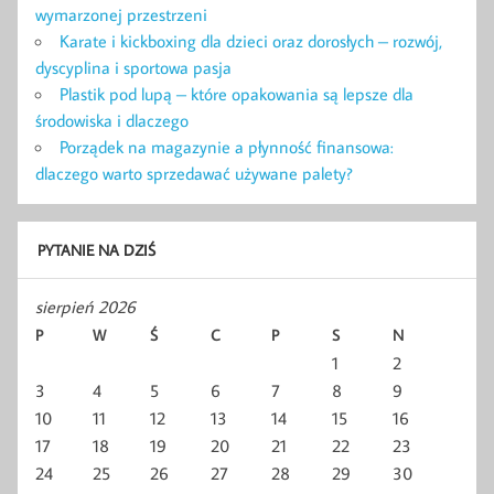
wymarzonej przestrzeni
Karate i kickboxing dla dzieci oraz dorosłych – rozwój,
dyscyplina i sportowa pasja
Plastik pod lupą – które opakowania są lepsze dla
środowiska i dlaczego
Porządek na magazynie a płynność finansowa:
dlaczego warto sprzedawać używane palety?
PYTANIE NA DZIŚ
sierpień 2026
P
W
Ś
C
P
S
N
1
2
3
4
5
6
7
8
9
10
11
12
13
14
15
16
17
18
19
20
21
22
23
24
25
26
27
28
29
30