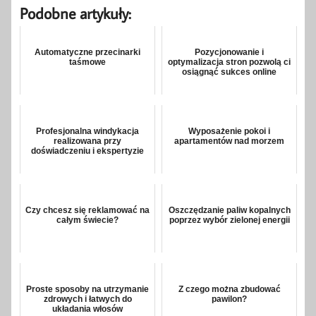
Podobne artykuły:
Automatyczne przecinarki
Pozycjonowanie i
taśmowe
optymalizacja stron pozwolą ci
osiągnąć sukces online
Profesjonalna windykacja
Wyposażenie pokoi i
realizowana przy
apartamentów nad morzem
doświadczeniu i ekspertyzie
Czy chcesz się reklamować na
Oszczędzanie paliw kopalnych
całym świecie?
poprzez wybór zielonej energii
Proste sposoby na utrzymanie
Z czego można zbudować
zdrowych i łatwych do
pawilon?
układania włosów