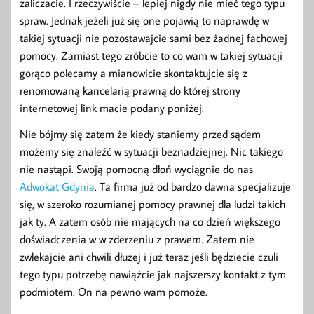
zaliczacie. I rzeczywiście – lepiej nigdy nie mieć tego typu
spraw. Jednak jeżeli już się one pojawią to naprawdę w
takiej sytuacji nie pozostawajcie sami bez żadnej fachowej
pomocy. Zamiast tego zróbcie to co wam w takiej sytuacji
gorąco polecamy a mianowicie skontaktujcie się z
renomowaną kancelarią prawną do której strony
internetowej link macie podany poniżej.
Nie bójmy się zatem że kiedy staniemy przed sądem
możemy się znaleźć w sytuacji beznadziejnej. Nic takiego
nie nastąpi. Swoją pomocną dłoń wyciągnie do nas
Adwokat Gdynia
. Ta firma już od bardzo dawna specjalizuje
się, w szeroko rozumianej pomocy prawnej dla ludzi takich
jak ty. A zatem osób nie mających na co dzień większego
doświadczenia w w zderzeniu z prawem. Zatem nie
zwlekajcie ani chwili dłużej i już teraz jeśli będziecie czuli
tego typu potrzebę nawiążcie jak najszerszy kontakt z tym
podmiotem. On na pewno wam pomoże.