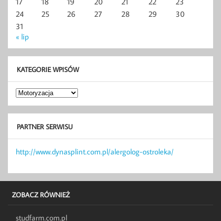
17
18
19
20
21
22
23
24
25
26
27
28
29
30
31
« lip
KATEGORIE WPISÓW
Kategorie
wpisów
PARTNER SERWISU
http://www.dynasplint.com.pl/alergolog-ostroleka/
ZOBACZ RÓWNIEŻ
studfarm.com.pl