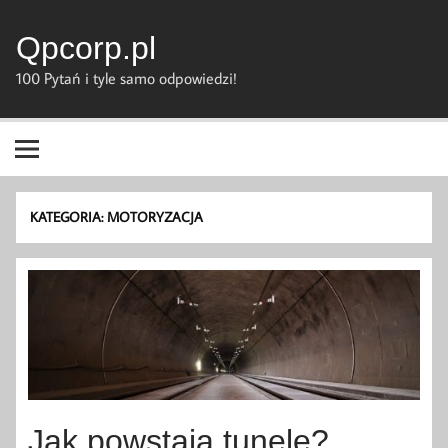
Skip
to
content
Qpcorp.pl
100 Pytań i tyle samo odpowiedzi!
KATEGORIA:
MOTORYZACJA
Jak powstają tunele?