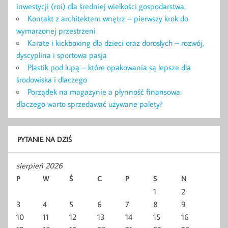
inwestycji (roi) dla średniej wielkości gospodarstwa.
Kontakt z architektem wnętrz – pierwszy krok do
wymarzonej przestrzeni
Karate i kickboxing dla dzieci oraz dorosłych – rozwój,
dyscyplina i sportowa pasja
Plastik pod lupą – które opakowania są lepsze dla
środowiska i dlaczego
Porządek na magazynie a płynność finansowa:
dlaczego warto sprzedawać używane palety?
PYTANIE NA DZIŚ
sierpień 2026
P
W
Ś
C
P
S
N
1
2
3
4
5
6
7
8
9
10
11
12
13
14
15
16