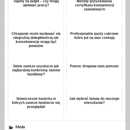
Tapety na pulpit – czy mogą
Metody pozyskiwania
ułatwiać pracę?
certyfikatu kompetencji
zawodowych
Chrapanie może wydawać się
Profesjonalne pasty cukrowe
niegroźną dolegliwością ale
które już na was czekają
konsekwencje mogą być
poważne
Gdzie zawsze uzyskacie jak
Pomoc drogowa nam pomoże
najbardziej konkretny namiot
handlowy?
Nowoczesne lusterka w
Jak wybrać lampę do naszego
których zawsze będziecie się
mieszkania?
przeglądali
Moda