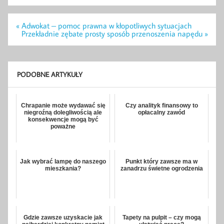
Nawigacja
« Adwokat – pomoc prawna w kłopotliwych sytuacjach
wpisu
Przekładnie zębate prosty sposób przenoszenia napędu »
PODOBNE ARTYKUŁY
Chrapanie może wydawać się
Czy analityk finansowy to
niegroźną dolegliwością ale
opłacalny zawód
konsekwencje mogą być
poważne
Jak wybrać lampę do naszego
Punkt który zawsze ma w
mieszkania?
zanadrzu świetne ogrodzenia
Gdzie zawsze uzyskacie jak
Tapety na pulpit – czy mogą