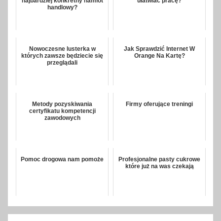
najbardziej konkretny namiot
ułatwiać pracę?
handlowy?
Nowoczesne lusterka w
Jak Sprawdzić Internet W
których zawsze będziecie się
Orange Na Kartę?
przeglądali
Metody pozyskiwania
Firmy oferujące treningi
certyfikatu kompetencji
zawodowych
Pomoc drogowa nam pomoże
Profesjonalne pasty cukrowe
które już na was czekają