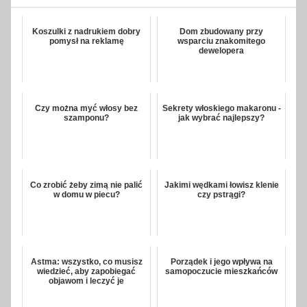
Koszulki z nadrukiem dobry
Dom zbudowany przy
pomysł na reklamę
wsparciu znakomitego
dewelopera
Czy można myć włosy bez
Sekrety włoskiego makaronu -
szamponu?
jak wybrać najlepszy?
Co zrobić żeby zimą nie palić
Jakimi wędkami łowisz klenie
w domu w piecu?
czy pstrągi?
Astma: wszystko, co musisz
Porządek i jego wpływa na
wiedzieć, aby zapobiegać
samopoczucie mieszkańców
objawom i leczyć je