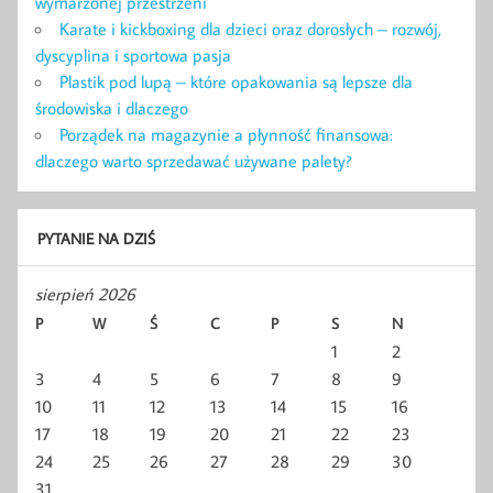
wymarzonej przestrzeni
Karate i kickboxing dla dzieci oraz dorosłych – rozwój,
dyscyplina i sportowa pasja
Plastik pod lupą – które opakowania są lepsze dla
środowiska i dlaczego
Porządek na magazynie a płynność finansowa:
dlaczego warto sprzedawać używane palety?
PYTANIE NA DZIŚ
sierpień 2026
P
W
Ś
C
P
S
N
1
2
3
4
5
6
7
8
9
10
11
12
13
14
15
16
17
18
19
20
21
22
23
24
25
26
27
28
29
30
31