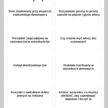
Dom zbudowany przy wsparciu
Doczepiane pasma to prosty
znakomitego dewelopera
sposób na piękne i gęste włosy
Porządek i jego wpływa na
Czy można myć włosy bez
samopoczucie mieszkańców
szamponu?
Usługi detektywistyczne
Hodowla marihuany w
warunkach domowych
Koszulki z nadrukiem dobry
Astma: wszystko, co musisz
pomysł na reklamę
wiedzieć, aby zapobiegać
objawom i leczyć je