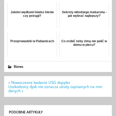
Jakimi wędkami łowisz klenie
Sekrety włoskiego makaronu -
czy pstrągi?
jak wybrać najlepszy?
Przeprowadzki w Pabianicach
Co zrobić żeby zimą nie palić w
domu w piecu?
Biznes
Nawigacja
« Nowoczesne badanie USG doppler
wpisu
Uszkodzony dysk nie oznacza utraty zapisanych na nim
danych »
PODOBNE ARTYKUŁY