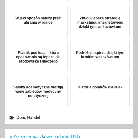
W jaki sposób należy prać
Zbuduj lepszą strategię
ubrania w pralce
marketingu internetowego
dzięki tym wskazówkom
Plastik pod lupą – które
Podróżuj mądrze dzięki tym
opakowania są lepsze dla
krótkim wskazówkom
środowiska i dlaczego
Salony kosmetyczne oferują
Historia domków dla lalek
wiele zabiegów medycyny
estetycznej
,
Dom
Handel
Nawigacja
« Przezciemiączkowe badanie USG