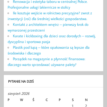
Renowacja i estetyka taboru w centralnej Polsce.
Profesjonalne usługi lakiernicze w stolicy
Ile kosztuje wejście w rolnictwo precyzyjne? zwrot z
inwestycji (roi) dla średniej wielkości gospodarstwa.
Kontakt z architektem wnętrz – pierwszy krok do
wymarzonej przestrzeni
Karate i kickboxing dla dzieci oraz dorosłych – rozwój,
dyscyplina i sportowa pasja
Plastik pod lupą – które opakowania są lepsze dla
środowiska i dlaczego
Porządek na magazynie a płynność finansowa:
dlaczego warto sprzedawać używane palety?
PYTANIE NA DZIŚ
sierpień 2026
P
W
Ś
C
P
S
N
1
2