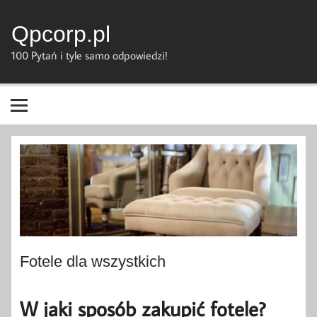
Skip
to
content
Qpcorp.pl
100 Pytań i tyle samo odpowiedzi!
Fotele dla wszystkich
W jaki sposób zakupić fotele?