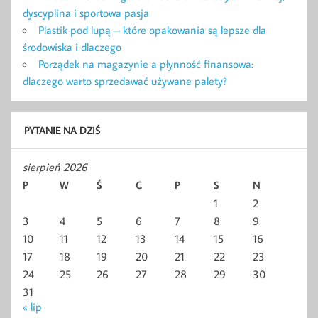
dyscyplina i sportowa pasja
Plastik pod lupą – które opakowania są lepsze dla
środowiska i dlaczego
Porządek na magazynie a płynność finansowa:
dlaczego warto sprzedawać używane palety?
PYTANIE NA DZIŚ
sierpień 2026
P
W
Ś
C
P
S
N
1
2
3
4
5
6
7
8
9
10
11
12
13
14
15
16
17
18
19
20
21
22
23
24
25
26
27
28
29
30
31
« lip