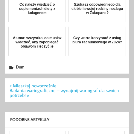
Co należy wiedzieć o
Szukasz odpowiedniego dla
suplementach diety z
ciebie i swojej rodziny noclegu
kolagenem
w Zakopane?
Astma: wszystko, co musisz
Czy warto korzystać z usług
wiedzieć, aby zapobiegać
biura rachunkowego w 2024?
objawom i leczyć je
Dom
Nawigacja
« Mieszkaj nowocześnie
wpisu
Badania wariograficzne – wynajmij wariograf dla swoich
potrzeb! »
PODOBNE ARTYKUŁY