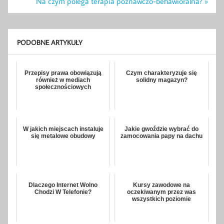
Na czym polega terapia poznawczo-behawioralna? »
PODOBNE ARTYKUŁY
Przepisy prawa obowiązują
Czym charakteryzuje się
również w mediach
solidny magazyn?
społecznościowych
W jakich miejscach instaluje
Jakie gwoździe wybrać do
się metalowe obudowy
zamocowania papy na dachu
Dlaczego Internet Wolno
Kursy zawodowe na
Chodzi W Telefonie?
oczekiwanym przez was
wszystkich poziomie