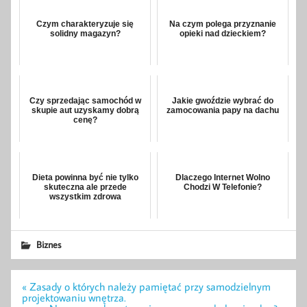
Czym charakteryzuje się
Na czym polega przyznanie
solidny magazyn?
opieki nad dzieckiem?
Czy sprzedając samochód w
Jakie gwoździe wybrać do
skupie aut uzyskamy dobrą
zamocowania papy na dachu
cenę?
Dieta powinna być nie tylko
Dlaczego Internet Wolno
skuteczna ale przede
Chodzi W Telefonie?
wszystkim zdrowa
Biznes
Nawigacja
« Zasady o których należy pamiętać przy samodzielnym
wpisu
projektowaniu wnętrza.