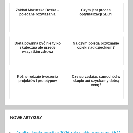
Zakład Mazurska Deska –
Czym jest proces
polecane rozwiązania
optymalizacji SEO?
Dieta powinna być nie tylko
Na czym polega przyznanie
skuteczna ale przede
opieki nad dzieckiem?
wszystkim zdrowa
Różne rodzaje tworzenia
Czy sprzedając samochód w
projektów i prototypów
skupie aut uzyskamy dobrą
cenę?
NOWE ARTYKUŁY
Analiza konkurencji w 2026 roku: Jakie programy SEO