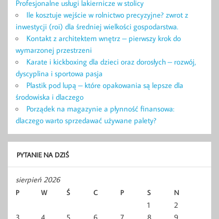
Profesjonalne usługi lakiernicze w stolicy
Ile kosztuje wejście w rolnictwo precyzyjne? zwrot z
inwestycji (roi) dla średniej wielkości gospodarstwa.
Kontakt z architektem wnętrz – pierwszy krok do
wymarzonej przestrzeni
Karate i kickboxing dla dzieci oraz dorosłych – rozwój,
dyscyplina i sportowa pasja
Plastik pod lupą – które opakowania są lepsze dla
środowiska i dlaczego
Porządek na magazynie a płynność finansowa:
dlaczego warto sprzedawać używane palety?
PYTANIE NA DZIŚ
sierpień 2026
P
W
Ś
C
P
S
N
1
2
3
4
5
6
7
8
9