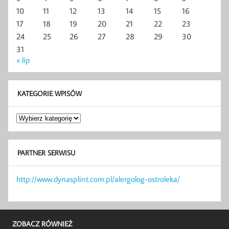
10
11
12
13
14
15
16
17
18
19
20
21
22
23
24
25
26
27
28
29
30
31
« lip
KATEGORIE WPISÓW
Kategorie
wpisów
PARTNER SERWISU
http://www.dynasplint.com.pl/alergolog-ostroleka/
ZOBACZ RÓWNIEŻ