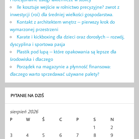
Ile kosztuje wejście w rolnictwo precyzyjne? zwrot z
inwestycji (roi) dla średniej wielkości gospodarstwa.
Kontakt z architektem wnętrz – pierwszy krok do
wymarzonej przestrzeni
Karate i kickboxing dla dzieci oraz dorosłych – rozwój,
dyscyplina i sportowa pasja
Plastik pod lupą – które opakowania są lepsze dla
środowiska i dlaczego
Porządek na magazynie a płynność finansowa:
dlaczego warto sprzedawać używane palety?
PYTANIE NA DZIŚ
sierpień 2026
P
W
Ś
C
P
S
N
1
2
3
4
5
6
7
8
9