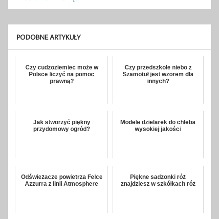
PODOBNE ARTYKUŁY
Czy cudzoziemiec może w
Czy przedszkole niebo z
Polsce liczyć na pomoc
Szamotuł jest wzorem dla
prawną?
innych?
Jak stworzyć piękny
Modele dzielarek do chleba
przydomowy ogród?
wysokiej jakości
Odświeżacze powietrza Felce
Piękne sadzonki róż
Azzurra z linii Atmosphere
znajdziesz w szkółkach róż