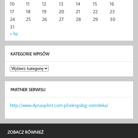
10
11
12
13
14
15
16
17
18
19
20
21
22
23
24
25
26
27
28
29
30
31
« lip
KATEGORIE WPISÓW
Kategorie
wpisów
PARTNER SERWISU
http://www.dynasplint.com.pl/alergolog-ostroleka/
ZOBACZ RÓWNIEŻ