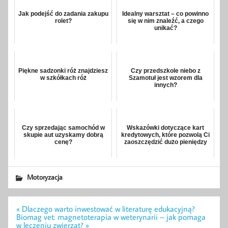
Jak podejść do zadania zakupu
Idealny warsztat – co powinno
rolet?
się w nim znaleźć, a czego
unikać?
Piękne sadzonki róż znajdziesz
Czy przedszkole niebo z
w szkółkach róż
Szamotuł jest wzorem dla
innych?
Czy sprzedając samochód w
Wskazówki dotyczące kart
skupie aut uzyskamy dobrą
kredytowych, które pozwolą Ci
cenę?
zaoszczędzić dużo pieniędzy
Motoryzacja
Nawigacja
« Dlaczego warto inwestować w literaturę edukacyjną?
wpisu
Biomag vet: magnetoterapia w weterynarii – jak pomaga
w leczeniu zwierząt? »