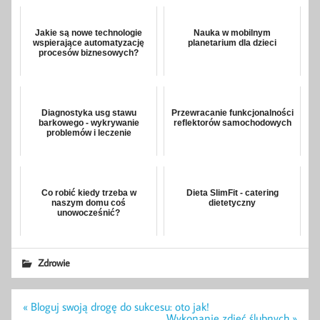
Jakie są nowe technologie
Nauka w mobilnym
wspierające automatyzację
planetarium dla dzieci
procesów biznesowych?
Diagnostyka usg stawu
Przewracanie funkcjonalności
barkowego - wykrywanie
reflektorów samochodowych
problemów i leczenie
Co robić kiedy trzeba w
Dieta SlimFit - catering
naszym domu coś
dietetyczny
unowocześnić?
Zdrowie
Nawigacja
« Bloguj swoją drogę do sukcesu: oto jak!
wpisu
Wykonanie zdjęć ślubnych »