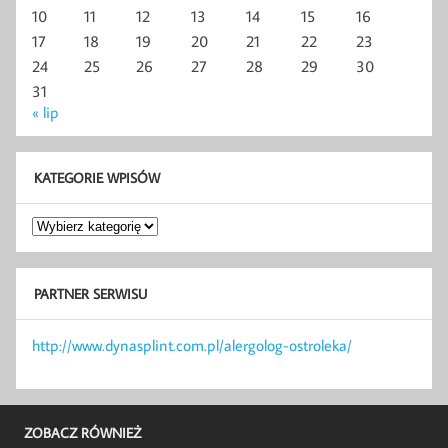
10
11
12
13
14
15
16
17
18
19
20
21
22
23
24
25
26
27
28
29
30
31
« lip
KATEGORIE WPISÓW
Kategorie
wpisów
PARTNER SERWISU
http://www.dynasplint.com.pl/alergolog-ostroleka/
ZOBACZ RÓWNIEŻ