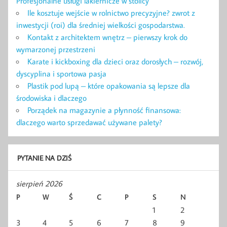
Profesjonalne usługi lakiernicze w stolicy
Ile kosztuje wejście w rolnictwo precyzyjne? zwrot z
inwestycji (roi) dla średniej wielkości gospodarstwa.
Kontakt z architektem wnętrz – pierwszy krok do
wymarzonej przestrzeni
Karate i kickboxing dla dzieci oraz dorosłych – rozwój,
dyscyplina i sportowa pasja
Plastik pod lupą – które opakowania są lepsze dla
środowiska i dlaczego
Porządek na magazynie a płynność finansowa:
dlaczego warto sprzedawać używane palety?
PYTANIE NA DZIŚ
sierpień 2026
P
W
Ś
C
P
S
N
1
2
3
4
5
6
7
8
9