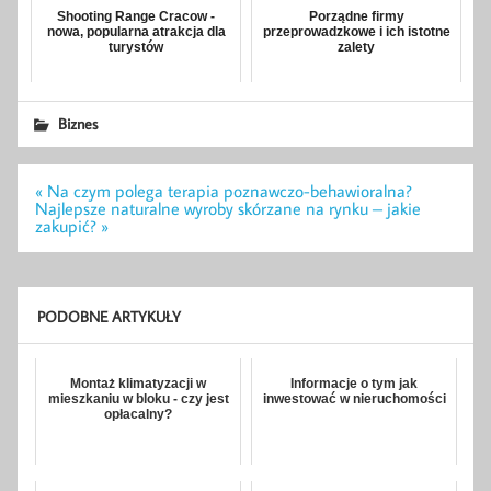
Shooting Range Cracow -
Porządne firmy
nowa, popularna atrakcja dla
przeprowadzkowe i ich istotne
turystów
zalety
Biznes
Nawigacja
« Na czym polega terapia poznawczo-behawioralna?
wpisu
Najlepsze naturalne wyroby skórzane na rynku – jakie
zakupić? »
PODOBNE ARTYKUŁY
Montaż klimatyzacji w
Informacje o tym jak
mieszkaniu w bloku - czy jest
inwestować w nieruchomości
opłacalny?