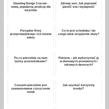
Shooting Range Cracow -
Zdrowy sen: Jak poprawić
nowa, popularna atrakcja dla
jakość snu i wydajność
turystów
Porządne firmy
Co to jest schodołaz i do
przeprowadzkowe i ich istotne
czego takie urządzenie służy?
zalety
Po co potrzebne są nam
Pektyna – jak wykorzystać ją
taśmy przenośnikowe?
w domowych przetworach i
zdrowych deserach?
Czasami potrzebne jest
Jak uzyskać korzystny
zaawansowane czyszczenie
kredyt?
mebli