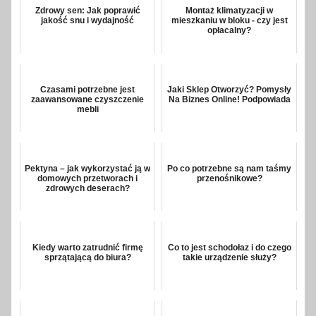
Zdrowy sen: Jak poprawić
Montaż klimatyzacji w
jakość snu i wydajność
mieszkaniu w bloku - czy jest
opłacalny?
Czasami potrzebne jest
Jaki Sklep Otworzyć? Pomysły
zaawansowane czyszczenie
Na Biznes Online! Podpowiada
mebli
Pektyna – jak wykorzystać ją w
Po co potrzebne są nam taśmy
domowych przetworach i
przenośnikowe?
zdrowych deserach?
Kiedy warto zatrudnić firmę
Co to jest schodołaz i do czego
sprzątającą do biura?
takie urządzenie służy?