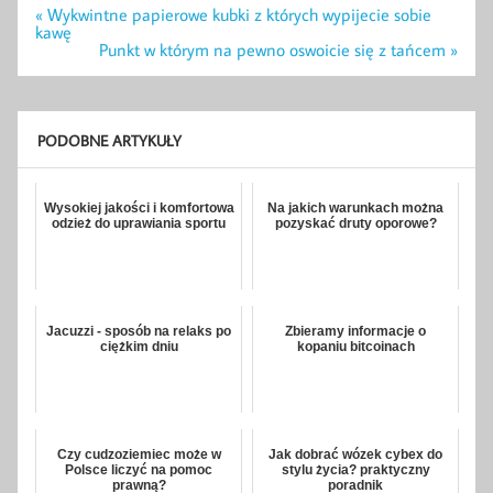
Nawigacja
« Wykwintne papierowe kubki z których wypijecie sobie
wpisu
kawę
Punkt w którym na pewno oswoicie się z tańcem »
PODOBNE ARTYKUŁY
Wysokiej jakości i komfortowa
Na jakich warunkach można
odzież do uprawiania sportu
pozyskać druty oporowe?
Jacuzzi - sposób na relaks po
Zbieramy informacje o
ciężkim dniu
kopaniu bitcoinach
Czy cudzoziemiec może w
Jak dobrać wózek cybex do
Polsce liczyć na pomoc
stylu życia? praktyczny
prawną?
poradnik