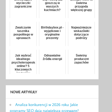
wycieczki
goszczą w
świetna
zagraniczne
waszych
przygoda
kuchniach?
większej grupy
Zwalczanie
Birthdaybox.pl -
Najważniejsze
tasznika
wyjątkowe i
wskazówki
pospolitego w
oryginalne
dotyczące
uprawach
prezenty
podróży
Jak wybrać
Odnawialne
Świetny
idealnego
źródła energii
producent
psychoterapeutę
zapachów
online? 5
kluczowych
kryteriów
NOWE ARTYKUŁY
Analiza konkurencji w 2026 roku: Jakie
programy SEO dają największą przewagę?