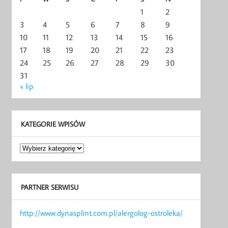
1
2
3
4
5
6
7
8
9
10
11
12
13
14
15
16
17
18
19
20
21
22
23
24
25
26
27
28
29
30
31
« lip
KATEGORIE WPISÓW
Kategorie
wpisów
PARTNER SERWISU
http://www.dynasplint.com.pl/alergolog-ostroleka/