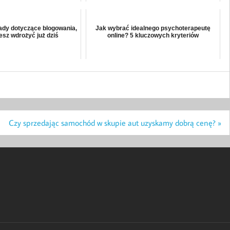
ady dotyczące blogowania,
Jak wybrać idealnego psychoterapeutę
esz wdrożyć już dziś
online? 5 kluczowych kryteriów
Czy sprzedając samochód w skupie aut uzyskamy dobrą cenę? »