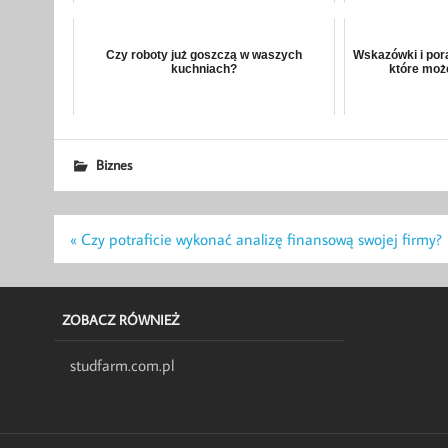
Czy roboty już goszczą w waszych
Wskazówki i por
kuchniach?
które moż
Biznes
Nawigacja
« Czy potraficie wykonać analizę finansową swojej firmy?
wpisu
ZOBACZ RÓWNIEŻ
studfarm.com.pl