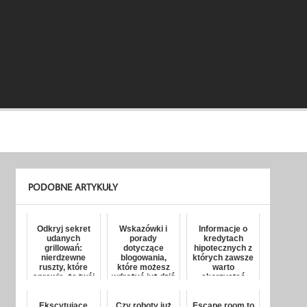
PODOBNE ARTYKUŁY
Odkryj sekret
Wskazówki i
Informacje o
udanych
porady
kredytach
grillowań:
dotyczące
hipotecznych z
nierdzewne
blogowania,
których zawsze
ruszty, które
które możesz
warto
sprawią, że twój
wdrożyć już dziś
skorzystać
grill będzie
gwiazdą wiec...
Ekscytujące
Czy roboty już
Escape room to