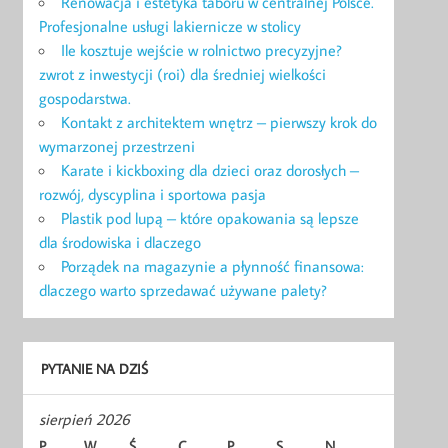
Renowacja i estetyka taboru w centralnej Polsce.
Profesjonalne usługi lakiernicze w stolicy
Ile kosztuje wejście w rolnictwo precyzyjne?
zwrot z inwestycji (roi) dla średniej wielkości
gospodarstwa.
Kontakt z architektem wnętrz – pierwszy krok do
wymarzonej przestrzeni
Karate i kickboxing dla dzieci oraz dorosłych –
rozwój, dyscyplina i sportowa pasja
Plastik pod lupą – które opakowania są lepsze
dla środowiska i dlaczego
Porządek na magazynie a płynność finansowa:
dlaczego warto sprzedawać używane palety?
PYTANIE NA DZIŚ
sierpień 2026
P
W
Ś
C
P
S
N