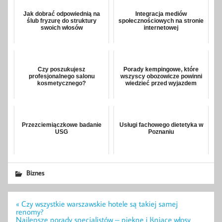
Jak dobrać odpowiednią na
Integracja mediów
ślub fryzurę do struktury
społecznościowych na stronie
swoich włosów
internetowej
Czy poszukujesz
Porady kempingowe, które
profesjonalnego salonu
wszyscy obozowicze powinni
kosmetycznego?
wiedzieć przed wyjazdem
Przezciemiączkowe badanie
Usługi fachowego dietetyka w
USG
Poznaniu
Biznes
Nawigacja
« Czy wszystkie warszawskie hotele są takiej samej
wpisu
renomy?
Najlepsze porady specjalistów – piękne i lśniące włosy