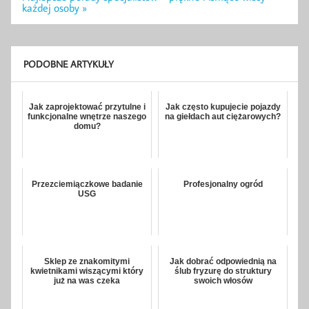
każdej osoby »
PODOBNE ARTYKUŁY
Jak zaprojektować przytulne i
Jak często kupujecie pojazdy
funkcjonalne wnętrze naszego
na giełdach aut ciężarowych?
domu?
Przezciemiączkowe badanie
Profesjonalny ogród
USG
Sklep ze znakomitymi
Jak dobrać odpowiednią na
kwietnikami wiszącymi który
ślub fryzurę do struktury
już na was czeka
swoich włosów