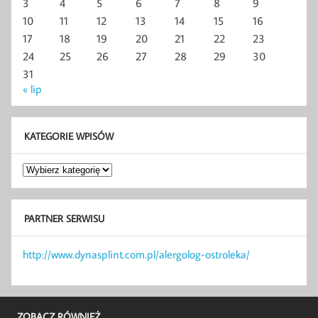
3
4
5
6
7
8
9
10
11
12
13
14
15
16
17
18
19
20
21
22
23
24
25
26
27
28
29
30
31
« lip
KATEGORIE WPISÓW
Kategorie
wpisów
PARTNER SERWISU
http://www.dynasplint.com.pl/alergolog-ostroleka/
ZOBACZ RÓWNIEŻ