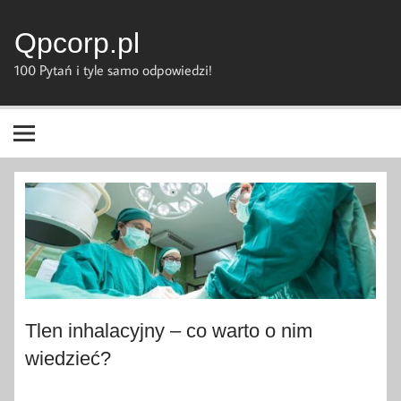
Skip
to
content
Qpcorp.pl
100 Pytań i tyle samo odpowiedzi!
Tlen inhalacyjny – co warto o nim
wiedzieć?