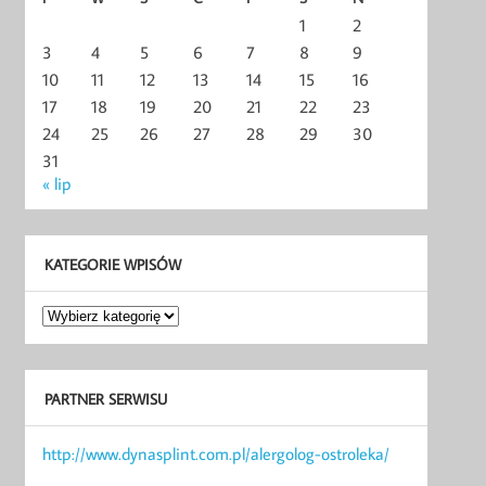
1
2
3
4
5
6
7
8
9
10
11
12
13
14
15
16
17
18
19
20
21
22
23
24
25
26
27
28
29
30
31
« lip
KATEGORIE WPISÓW
Kategorie
wpisów
PARTNER SERWISU
http://www.dynasplint.com.pl/alergolog-ostroleka/