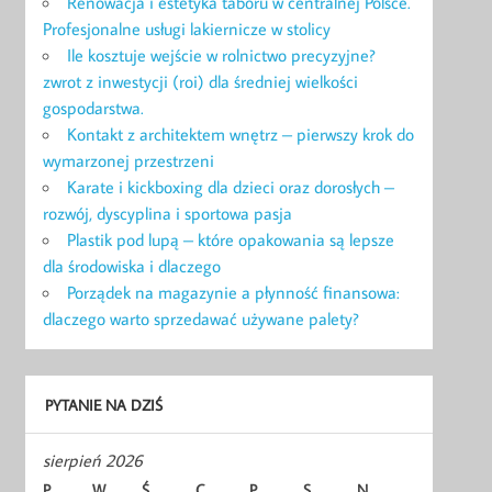
Renowacja i estetyka taboru w centralnej Polsce.
Profesjonalne usługi lakiernicze w stolicy
Ile kosztuje wejście w rolnictwo precyzyjne?
zwrot z inwestycji (roi) dla średniej wielkości
gospodarstwa.
Kontakt z architektem wnętrz – pierwszy krok do
wymarzonej przestrzeni
Karate i kickboxing dla dzieci oraz dorosłych –
rozwój, dyscyplina i sportowa pasja
Plastik pod lupą – które opakowania są lepsze
dla środowiska i dlaczego
Porządek na magazynie a płynność finansowa:
dlaczego warto sprzedawać używane palety?
PYTANIE NA DZIŚ
sierpień 2026
P
W
Ś
C
P
S
N