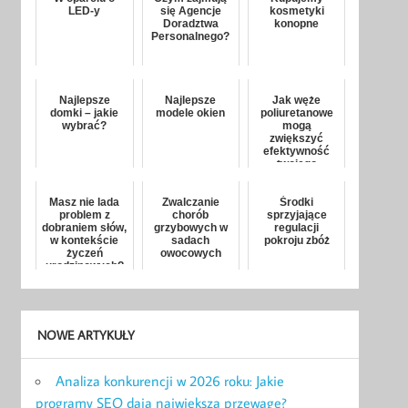
LED-y
się Agencje
kosmetyki
Doradztwa
konopne
Personalnego?
Najlepsze
Najlepsze
Jak węże
domki – jakie
modele okien
poliuretanowe
wybrać?
mogą
zwiększyć
efektywność
twojego
zakładu?
Masz nie lada
Zwalczanie
Środki
problem z
chorób
sprzyjające
dobraniem słów,
grzybowych w
regulacji
w kontekście
sadach
pokroju zbóż
życzeń
owocowych
urodzinowych?
NOWE ARTYKUŁY
Analiza konkurencji w 2026 roku: Jakie
programy SEO dają największą przewagę?