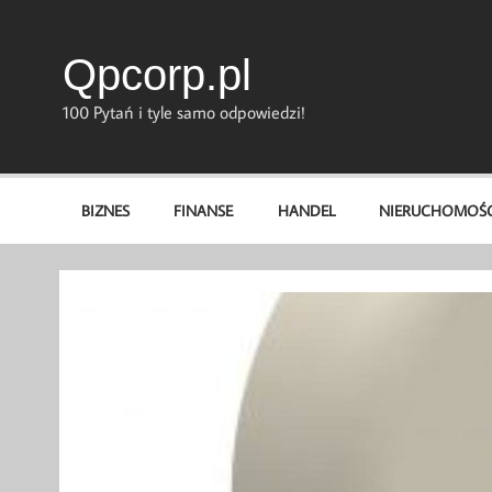
Skip
to
content
Qpcorp.pl
100 Pytań i tyle samo odpowiedzi!
BIZNES
FINANSE
HANDEL
NIERUCHOMOŚC