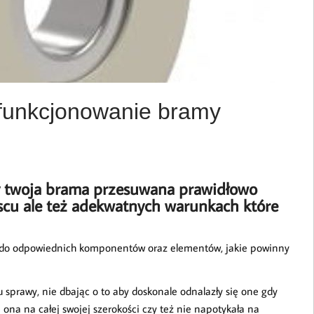
 funkcjonowanie bramy
by twoja brama przesuwana prawidłowo
scu ale też adekwatnych warunkach które
e do odpowiednich komponentów oraz elementów, jakie powinny
u sprawy, nie dbając o to aby doskonale odnalazły się one gdy
ę ona na całej swojej szerokości czy też nie napotykała na