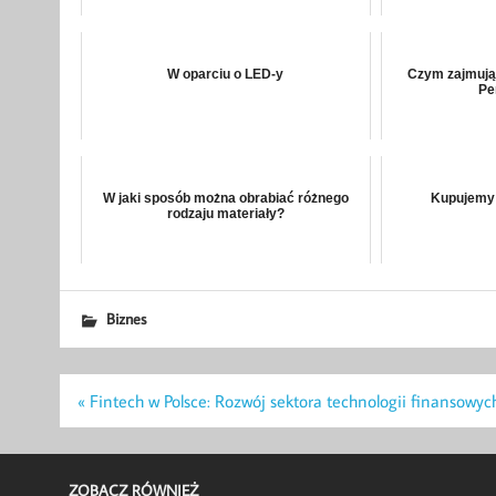
W oparciu o LED-y
Czym zajmują
Pe
W jaki sposób można obrabiać różnego
Kupujemy
rodzaju materiały?
Biznes
Nawigacja
« Fintech w Polsce: Rozwój sektora technologii finansowyc
wpisu
ZOBACZ RÓWNIEŻ