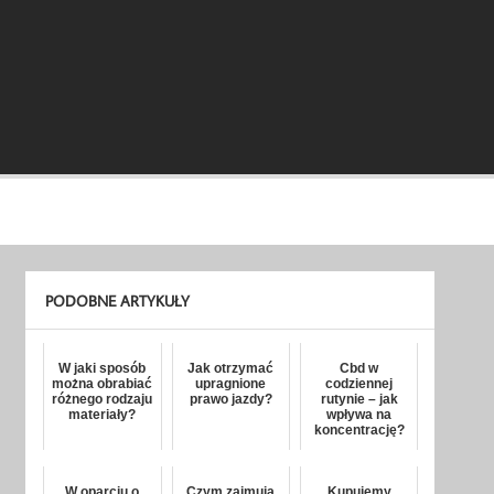
PODOBNE ARTYKUŁY
W jaki sposób
Jak otrzymać
Cbd w
można obrabiać
upragnione
codziennej
różnego rodzaju
prawo jazdy?
rutynie – jak
materiały?
wpływa na
koncentrację?
W oparciu o
Czym zajmują
Kupujemy