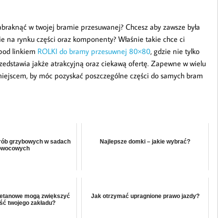
zabraknąć w twojej bramie przesuwanej? Chcesz aby zawsze była
e na rynku części oraz komponenty? Właśnie takie chce ci
 pod linkiem
ROLKI do bramy przesuwnej 80×80
, gdzie nie tylko
przedstawia jakże atrakcyjną oraz ciekawą ofertę. Zapewne w wielu
iejscem, by móc pozyskać poszczególne części do samych bram
rób grzybowych w sadach
Najlepsze domki – jakie wybrać?
owocowych
retanowe mogą zwiększyć
Jak otrzymać upragnione prawo jazdy?
ść twojego zakładu?