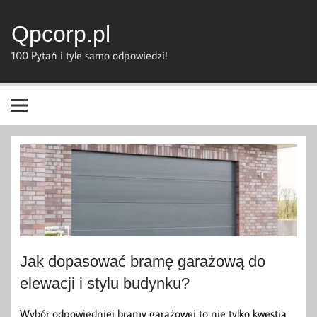
Skip
to
content
Qpcorp.pl
100 Pytań i tyle samo odpowiedzi!
Jak dopasować bramę garażową do
elewacji i stylu budynku?
Wybór odpowiedniej bramy garażowej to nie tylko kwestia