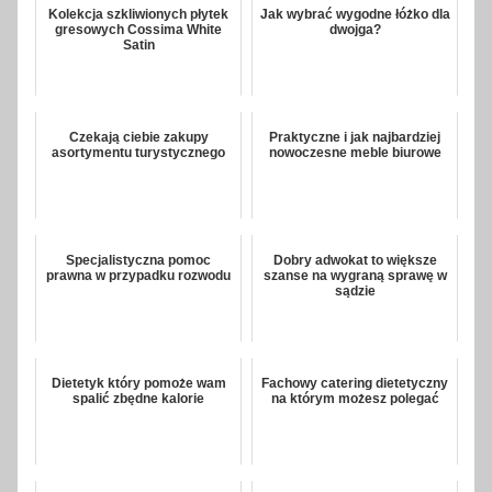
Kolekcja szkliwionych płytek
Jak wybrać wygodne łóżko dla
gresowych Cossima White
dwojga?
Satin
Czekają ciebie zakupy
Praktyczne i jak najbardziej
asortymentu turystycznego
nowoczesne meble biurowe
Specjalistyczna pomoc
Dobry adwokat to większe
prawna w przypadku rozwodu
szanse na wygraną sprawę w
sądzie
Dietetyk który pomoże wam
Fachowy catering dietetyczny
spalić zbędne kalorie
na którym możesz polegać