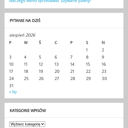
dlaczego warto sprzedawać używane palety?
PYTANIE NA DZIŚ
sierpień 2026
P
W
Ś
C
P
S
N
1
2
3
4
5
6
7
8
9
10
11
12
13
14
15
16
17
18
19
20
21
22
23
24
25
26
27
28
29
30
31
« lip
KATEGORIE WPISÓW
Kategorie
wpisów