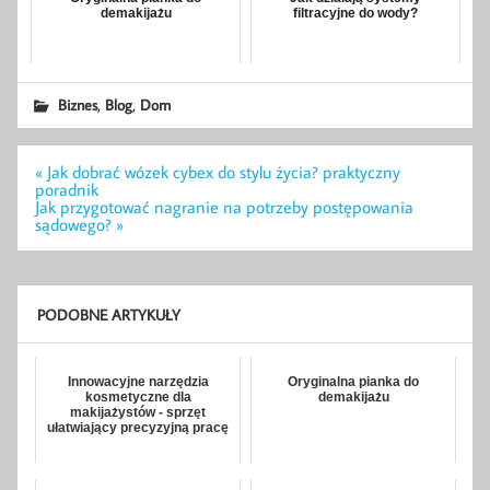
demakijażu
filtracyjne do wody?
,
,
Biznes
Blog
Dom
Nawigacja
« Jak dobrać wózek cybex do stylu życia? praktyczny
wpisu
poradnik
Jak przygotować nagranie na potrzeby postępowania
sądowego? »
PODOBNE ARTYKUŁY
Innowacyjne narzędzia
Oryginalna pianka do
kosmetyczne dla
demakijażu
makijażystów - sprzęt
ułatwiający precyzyjną pracę