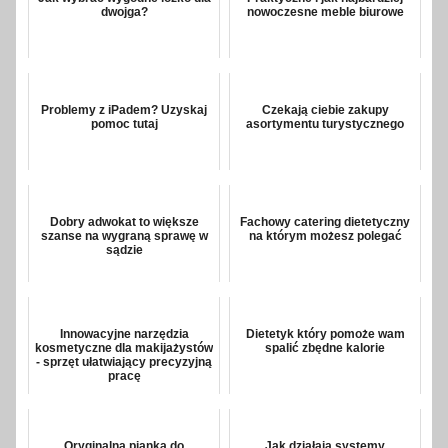
dwojga?
nowoczesne meble biurowe
Problemy z iPadem? Uzyskaj
Czekają ciebie zakupy
pomoc tutaj
asortymentu turystycznego
Dobry adwokat to większe
Fachowy catering dietetyczny
szanse na wygraną sprawę w
na którym możesz polegać
sądzie
Innowacyjne narzędzia
Dietetyk który pomoże wam
kosmetyczne dla makijażystów
spalić zbędne kalorie
- sprzęt ułatwiający precyzyjną
pracę
Oryginalna pianka do
Jak działają systemy