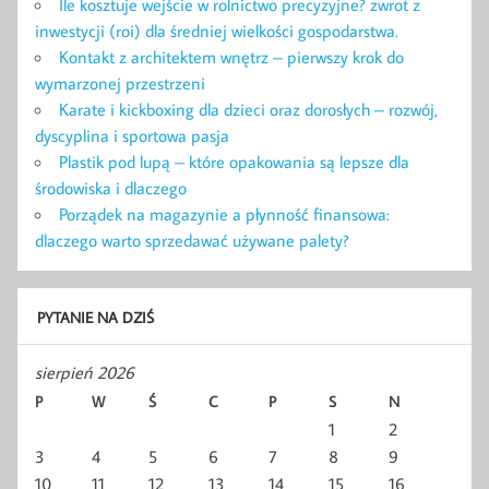
Ile kosztuje wejście w rolnictwo precyzyjne? zwrot z
inwestycji (roi) dla średniej wielkości gospodarstwa.
Kontakt z architektem wnętrz – pierwszy krok do
wymarzonej przestrzeni
Karate i kickboxing dla dzieci oraz dorosłych – rozwój,
dyscyplina i sportowa pasja
Plastik pod lupą – które opakowania są lepsze dla
środowiska i dlaczego
Porządek na magazynie a płynność finansowa:
dlaczego warto sprzedawać używane palety?
PYTANIE NA DZIŚ
sierpień 2026
P
W
Ś
C
P
S
N
1
2
3
4
5
6
7
8
9
10
11
12
13
14
15
16