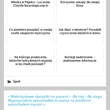
Wiedza w Pigułce - Leczenie
Korzystne zakupy dla twojej
Chorób Neurologicznych
firmy
Co powinien posiadać w swojej
Jak dbać o biżuterię? Poradnik
szafie elegancki mężczyzna
czyszczenia biżuterii w domu
Na którego producenta
Noclegi nadmorskie –
lakierów hybrydowych wypada
podstawowe informacje
w tej chwili postawić?
Sport
Nawigacja
« Walentynkowe skarpetki na prezent – dla niej i dla niego
wpisu
Wypożyczalnie samochodów to szansa na jeżdżenie
samochodem marzeń »