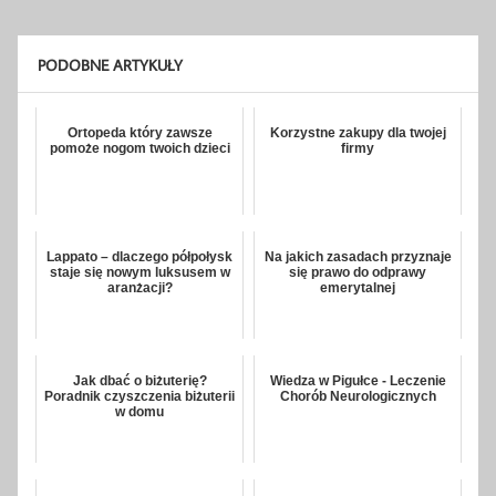
PODOBNE ARTYKUŁY
Ortopeda który zawsze
Korzystne zakupy dla twojej
pomoże nogom twoich dzieci
firmy
Lappato – dlaczego półpołysk
Na jakich zasadach przyznaje
staje się nowym luksusem w
się prawo do odprawy
aranżacji?
emerytalnej
Jak dbać o biżuterię?
Wiedza w Pigułce - Leczenie
Poradnik czyszczenia biżuterii
Chorób Neurologicznych
w domu