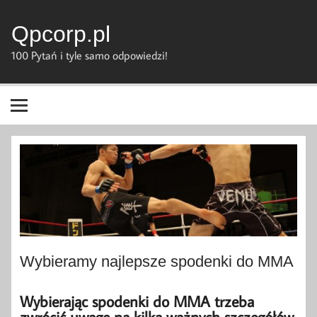
Skip
to
content
Qpcorp.pl
100 Pytań i tyle samo odpowiedzi!
Wybieramy najlepsze spodenki do MMA
Wybierając spodenki do MMA trzeba
zwrócić uwagę na kilka ważnych szczegółów.