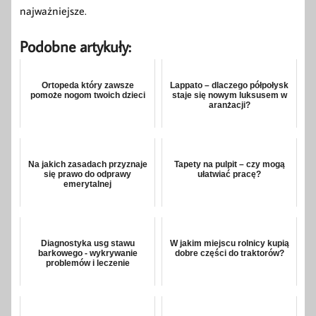
najważniejsze.
Podobne artykuły:
Ortopeda który zawsze
Lappato – dlaczego półpołysk
pomoże nogom twoich dzieci
staje się nowym luksusem w
aranżacji?
Na jakich zasadach przyznaje
Tapety na pulpit – czy mogą
się prawo do odprawy
ułatwiać pracę?
emerytalnej
Diagnostyka usg stawu
W jakim miejscu rolnicy kupią
barkowego - wykrywanie
dobre części do traktorów?
problemów i leczenie