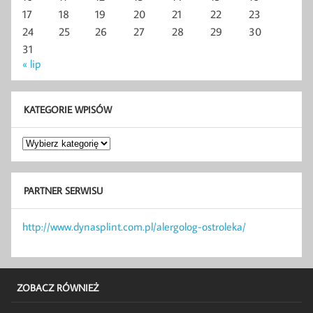
17
18
19
20
21
22
23
24
25
26
27
28
29
30
31
« lip
KATEGORIE WPISÓW
Kategorie
wpisów
PARTNER SERWISU
http://www.dynasplint.com.pl/alergolog-ostroleka/
ZOBACZ RÓWNIEŻ