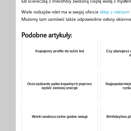
lub ściereczką z mikrofibry zwilżoną ciepłą wodą z mydłe
Wiele rodzajów rolet ma w swojej ofercie
sklep z roletami
Możemy tam zamówić także odpowiednie osłony okienne 
Podobne artykuły:
Kupujemy profile do taśm led
Czy planujesz
Oszczędzanie paliw kopalnych poprzez
Najpopularniej
wybór zielonej energii
rynk
Worki wodoszczelne godne uwagi
Birthdaybox.pl