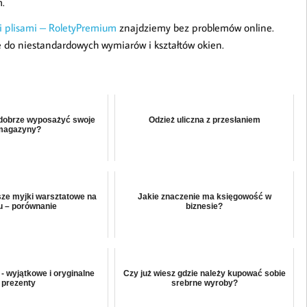
m.
 i plisami – RoletyPremium
znajdziemy bez problemów online.
do niestandardowych wymiarów i kształtów okien.
 dobrze wyposażyć swoje
Odzież uliczna z przesłaniem
magazyny?
sze myjki warsztatowe na
Jakie znaczenie ma księgowość w
u – porównanie
biznesie?
 - wyjątkowe i oryginalne
Czy już wiesz gdzie należy kupować sobie
prezenty
srebrne wyroby?