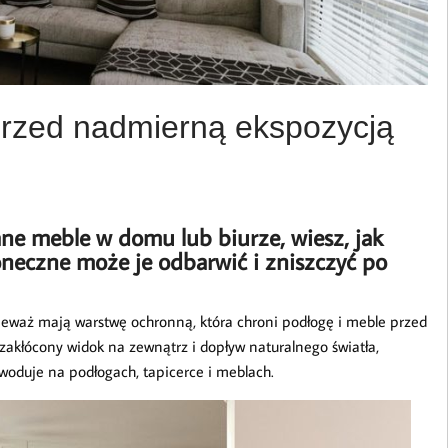
 przed nadmierną ekspozycją
ane meble w domu lub biurze, wiesz, jak
oneczne może je odbarwić i zniszczyć po
ieważ mają warstwę ochronną, która chroni podłogę i meble przed
akłócony widok na zewnątrz i dopływ naturalnego światła,
woduje na podłogach, tapicerce i meblach.