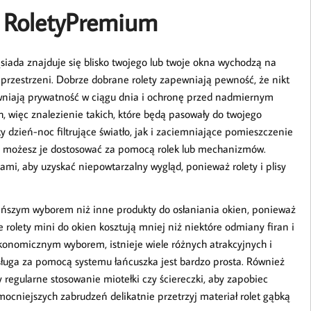
mi RoletyPremium
ada znajduje się blisko twojego lub twoje okna wychodzą na
j przestrzeni. Dobrze dobrane rolety zapewniają pewność, że nikt
wniają prywatność w ciągu dnia i ochronę przed nadmiernym
, więc znalezienie takich, które będą pasowały do twojego
ty dzień-noc filtrujące światło, jak i zaciemniające pomieszczenie
o możesz je dostosować za pomocą rolek lub mechanizmów.
i, aby uzyskać niepowtarzalny wygląd, ponieważ rolety i plisy
tańszym wyborem niż inne produkty do osłaniania okien, ponieważ
 rolety mini do okien kosztują mniej niż niektóre odmiany firan i
ekonomicznym wyborem, istnieje wiele różnych atrakcyjnych i
obsługa za pomocą systemu łańcuszka jest bardzo prosta. Również
y regularne stosowanie miotełki czy ściereczki, aby zapobiec
ocniejszych zabrudzeń delikatnie przetrzyj materiał rolet gąbką