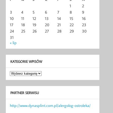
1
2
3
4
5
6
7
8
9
10
11
12
13
14
15
16
17
18
19
20
21
22
23
24
25
26
27
28
29
30
31
« lip
KATEGORIE WPISÓW
Kategorie
wpisów
PARTNER SERWISU
http://www.dynasplint.com.pl/alergolog-ostroleka/