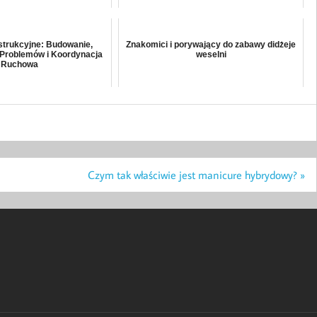
trukcyjne: Budowanie,
Znakomici i porywający do zabawy didżeje
Problemów i Koordynacja
weselni
Ruchowa
Czym tak właściwie jest manicure hybrydowy? »