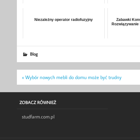
Niezależny operator radiofuzyjny
Zabawki Kons
Rozwiązywanie 
Blog
Nawigacja
« Wybór nowych mebli do domu może być trudny
wpisu
ZOBACZ RÓWNIEŻ
studfarm.com.pl