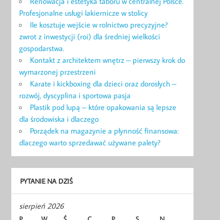
Renowacja i estetyka taboru w centralnej Polsce.
Profesjonalne usługi lakiernicze w stolicy
Ile kosztuje wejście w rolnictwo precyzyjne?
zwrot z inwestycji (roi) dla średniej wielkości
gospodarstwa.
Kontakt z architektem wnętrz – pierwszy krok do
wymarzonej przestrzeni
Karate i kickboxing dla dzieci oraz dorosłych –
rozwój, dyscyplina i sportowa pasja
Plastik pod lupą – które opakowania są lepsze
dla środowiska i dlaczego
Porządek na magazynie a płynność finansowa:
dlaczego warto sprzedawać używane palety?
PYTANIE NA DZIŚ
sierpień 2026
P
W
Ś
C
P
S
N