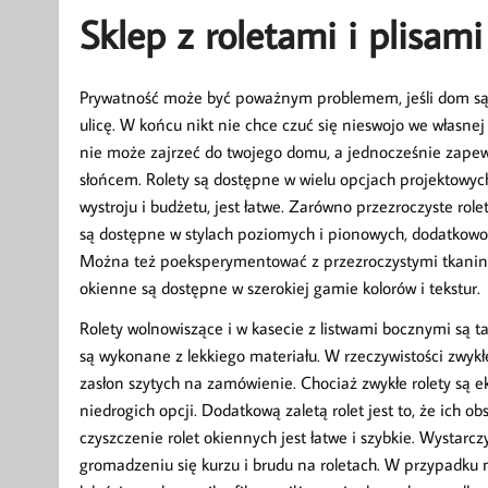
Sklep z roletami i plisa
Prywatność może być poważnym problemem, jeśli dom sąsi
ulicę. W końcu nikt nie chce czuć się nieswojo we własne
nie może zajrzeć do twojego domu, a jednocześnie zape
słońcem. Rolety są dostępne w wielu opcjach projektowych
wystroju i budżetu, jest łatwe. Zarówno przezroczyste role
są dostępne w stylach poziomych i pionowych, dodatkow
Można też poeksperymentować z przezroczystymi tkaninam
okienne są dostępne w szerokiej gamie kolorów i tekstur.
Rolety wolnowiszące i w kasecie z listwami bocznymi są 
są wykonane z lekkiego materiału. W rzeczywistości zwykłe
zasłon szytych na zamówienie. Chociaż zwykłe rolety są 
niedrogich opcji. Dodatkową zaletą rolet jest to, że ich 
czyszczenie rolet okiennych jest łatwe i szybkie. Wystarcz
gromadzeniu się kurzu i brudu na roletach. W przypadku m