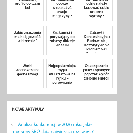
profile do taśm
dobrze
gdzie należy
led
wyposażyć
kupować sobie
swoje
srebrne
magazyny?
wyroby?
Jakie znaczenie
Znakomici i
Zabawki
ma księgowość
porywający do
Konstrukcyjne:
w biznesie?
zabawy didżeje
Budowanie,
weselni
Rozwiązywanie
Problemów i
Koordynacja
Ruchowa
Worki
Najpopularniejsze
Oszczędzanie
wodoszczelne
myjki
paliw kopalnych
godne uwagi
warsztatowe na
poprzez wybór
rynku –
zielonej energii
porównanie
NOWE ARTYKUŁY
Analiza konkurencji w 2026 roku: Jakie
programy SEO dają największą przewagę?