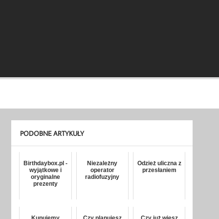
PODOBNE ARTYKUŁY
Birthdaybox.pl -
Niezależny
Odzież uliczna z
wyjątkowe i
operator
przesłaniem
oryginalne
radiofuzyjny
prezenty
Kupujemy
Czy planujesz
Czy już wiesz