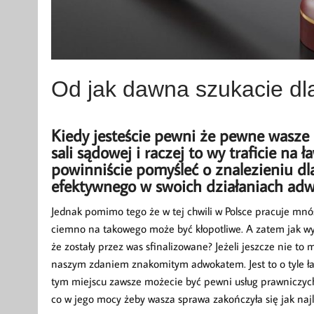
Od jak dawna szukacie dl
Kiedy jesteście pewni że pewne wasze 
sali sądowej i raczej to wy traficie na
powinniście pomyśleć o znalezieniu dla 
efektywnego w swoich działaniach adw
Jednak pomimo tego że w tej chwili w Polsce pracuje mnós
ciemno na takowego może być kłopotliwe. A zatem jak wy
że zostały przez was sfinalizowane? Jeżeli jeszcze nie 
naszym zdaniem znakomitym adwokatem. Jest to o tyle ła
tym miejscu zawsze możecie być pewni usług prawniczych 
co w jego mocy żeby wasza sprawa zakończyła się jak najl