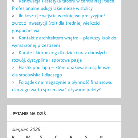
Renowacja i estetyka taboru w centralnej Polsce.
Profesjonalne usługi lakiernicze w stolicy
Ile kosztuje wejście w rolnictwo precyzyjne?
zwrot z inwestycji (roi) dla średniej wielkości
gospodarstwa.
Kontakt z architektem wnętrz – pierwszy krok do
wymarzonej przestrzeni
Karate i kickboxing dla dzieci oraz dorosłych –
rozwój, dyscyplina i sportowa pasja
Plastik pod lupą – które opakowania są lepsze
dla środowiska i dlaczego
Porządek na magazynie a płynność finansowa:
dlaczego warto sprzedawać używane palety?
PYTANIE NA DZIŚ
sierpień 2026
P
W
Ś
C
P
S
N