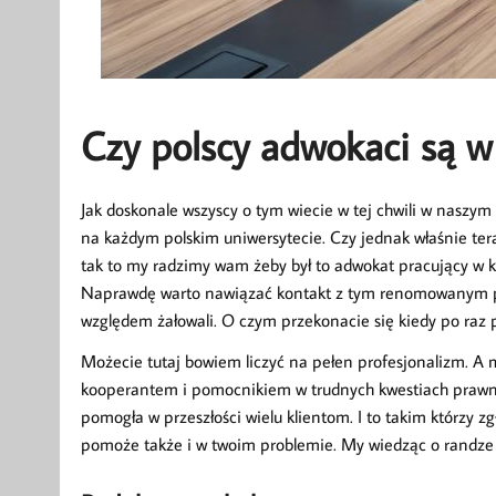
Czy polscy adwokaci są w 
Jak doskonale wszyscy o tym wiecie w tej chwili w naszym
na każdym polskim uniwersytecie. Czy jednak właśnie teraz
tak to my radzimy wam żeby był to adwokat pracujący w ka
Naprawdę warto nawiązać kontakt z tym renomowanym po
względem żałowali. O czym przekonacie się kiedy po raz 
Możecie tutaj bowiem liczyć na pełen profesjonalizm. A
kooperantem i pomocnikiem w trudnych kwestiach prawn
pomogła w przeszłości wielu klientom. I to takim którzy z
pomoże także i w twoim problemie. My wiedząc o randze t