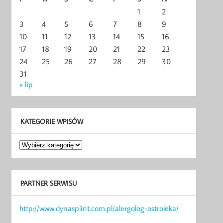
1
2
3
4
5
6
7
8
9
10
11
12
13
14
15
16
17
18
19
20
21
22
23
24
25
26
27
28
29
30
31
« lip
KATEGORIE WPISÓW
Kategorie
wpisów
PARTNER SERWISU
http://www.dynasplint.com.pl/alergolog-ostroleka/