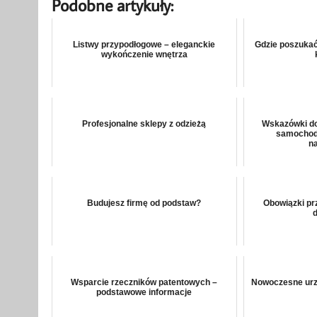
Podobne artykuły:
Listwy przypodłogowe – eleganckie
Gdzie poszuka
wykończenie wnętrza
Profesjonalne sklepy z odzieżą
Wskazówki do
samochodu
n
Budujesz firmę od podstaw?
Obowiązki pr
d
Wsparcie rzeczników patentowych –
Nowoczesne urzą
podstawowe informacje