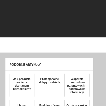
PODOBNE ARTYKUŁY
Jak poradzić
Profesjonalne
Wsparcie
sobie ze
sklepy z odzieżą
rzeczników
złamanym
patentowych –
paznokciem?
podstawowe
informacje
Listwy
Budujesz firmę
Gdzie poszukać