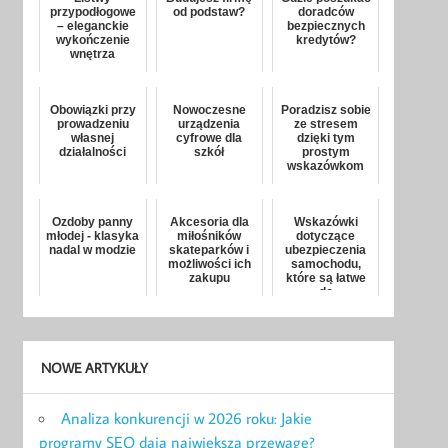
przypodłogowe
od podstaw?
doradców
– eleganckie
bezpiecznych
wykończenie
kredytów?
wnętrza
Obowiązki przy
Nowoczesne
Poradzisz sobie
prowadzeniu
urządzenia
ze stresem
własnej
cyfrowe dla
dzięki tym
działalności
szkół
prostym
wskazówkom
Ozdoby panny
Akcesoria dla
Wskazówki
młodej - klasyka
miłośników
dotyczące
nadal w modzie
skateparków i
ubezpieczenia
możliwości ich
samochodu,
zakupu
które są łatwe
do
naśladowania
NOWE ARTYKUŁY
Analiza konkurencji w 2026 roku: Jakie
programy SEO dają największą przewagę?