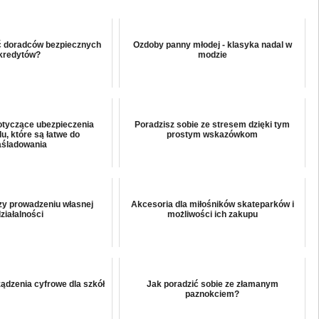
ć doradców bezpiecznych
Ozdoby panny młodej - klasyka nadal w
kredytów?
modzie
tyczące ubezpieczenia
Poradzisz sobie ze stresem dzięki tym
, które są łatwe do
prostym wskazówkom
aśladowania
zy prowadzeniu własnej
Akcesoria dla miłośników skateparków i
ziałalności
możliwości ich zakupu
dzenia cyfrowe dla szkół
Jak poradzić sobie ze złamanym
paznokciem?