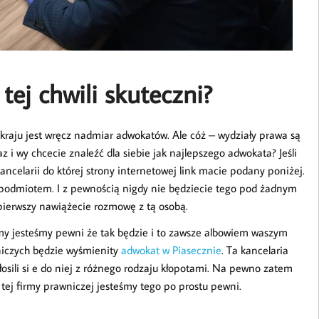
tej chwili skuteczni?
 kraju jest wręcz nadmiar adwokatów. Ale cóż – wydziały prawa są
 i wy chcecie znaleźć dla siebie jak najlepszego adwokata? Jeśli
ncelarii do której strony internetowej link macie podany poniżej.
dmiotem. I z pewnością nigdy nie będziecie tego pod żadnym
pierwszy nawiążecie rozmowę z tą osobą.
 my jesteśmy pewni że tak będzie i to zawsze albowiem waszym
iczych będzie wyśmienity
adwokat w Piasecznie
. Ta kancelaria
głosili si e do niej z różnego rodzaju kłopotami. Na pewno zatem
ej firmy prawniczej jesteśmy tego po prostu pewni.