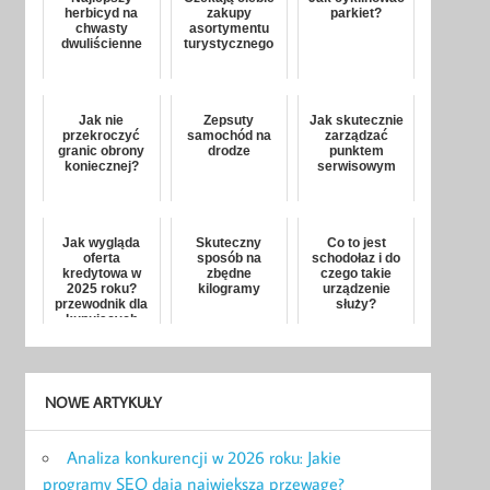
herbicyd na
zakupy
parkiet?
chwasty
asortymentu
dwuliścienne
turystycznego
Jak nie
Zepsuty
Jak skutecznie
przekroczyć
samochód na
zarządzać
granic obrony
drodze
punktem
koniecznej?
serwisowym
Jak wygląda
Skuteczny
Co to jest
oferta
sposób na
schodołaz i do
kredytowa w
zbędne
czego takie
2025 roku?
kilogramy
urządzenie
przewodnik dla
służy?
kupujących
mieszkanie
NOWE ARTYKUŁY
Analiza konkurencji w 2026 roku: Jakie
programy SEO dają największą przewagę?