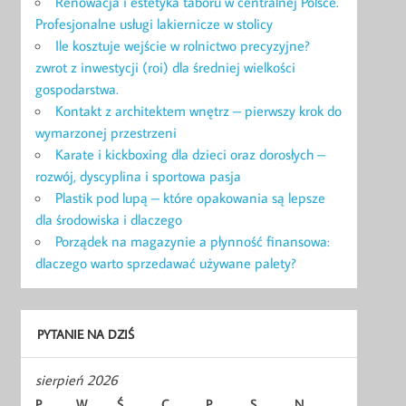
Renowacja i estetyka taboru w centralnej Polsce.
Profesjonalne usługi lakiernicze w stolicy
Ile kosztuje wejście w rolnictwo precyzyjne?
zwrot z inwestycji (roi) dla średniej wielkości
gospodarstwa.
Kontakt z architektem wnętrz – pierwszy krok do
wymarzonej przestrzeni
Karate i kickboxing dla dzieci oraz dorosłych –
rozwój, dyscyplina i sportowa pasja
Plastik pod lupą – które opakowania są lepsze
dla środowiska i dlaczego
Porządek na magazynie a płynność finansowa:
dlaczego warto sprzedawać używane palety?
PYTANIE NA DZIŚ
sierpień 2026
P
W
Ś
C
P
S
N