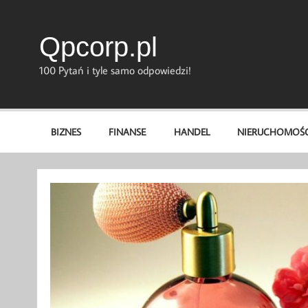
Skip
to
content
Qpcorp.pl
100 Pytań i tyle samo odpowiedzi!
BIZNES
FINANSE
HANDEL
NIERUCHOMOŚC