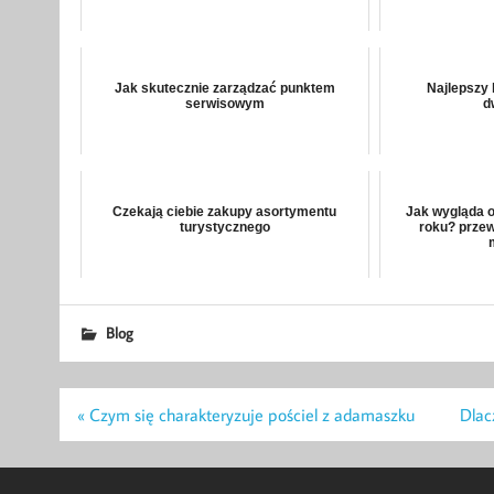
Jak skutecznie zarządzać punktem
Najlepszy 
serwisowym
d
Czekają ciebie zakupy asortymentu
Jak wygląda o
turystycznego
roku? przew
Blog
Nawigacja
« Czym się charakteryzuje pościel z adamaszku
Dlac
wpisu