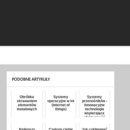
PODOBNE ARTYKUŁY
Obróbka
Systemy
Systemy
skrawaniem
operacyjne w iot
przenośników -
elementów
(internet of
innowacyjne
metalowych
things)
technologie
wspierające
efektywność
produkcji
Najlepszy
Czekają ciebie
Jak cyklinować