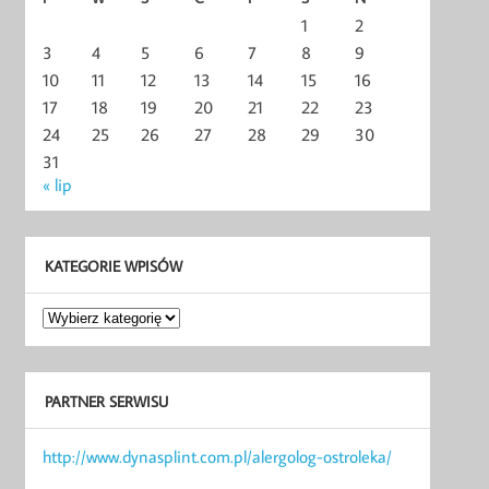
1
2
3
4
5
6
7
8
9
10
11
12
13
14
15
16
17
18
19
20
21
22
23
24
25
26
27
28
29
30
31
« lip
KATEGORIE WPISÓW
Kategorie
wpisów
PARTNER SERWISU
http://www.dynasplint.com.pl/alergolog-ostroleka/