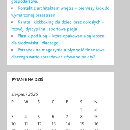
gospodarstwa.
Kontakt z architektem wnętrz – pierwszy krok do
wymarzonej przestrzeni
Karate i kickboxing dla dzieci oraz dorosłych –
rozwój, dyscyplina i sportowa pasja
Plastik pod lupą – które opakowania są lepsze
dla środowiska i dlaczego
Porządek na magazynie a płynność finansowa:
dlaczego warto sprzedawać używane palety?
PYTANIE NA DZIŚ
sierpień 2026
P
W
Ś
C
P
S
N
1
2
3
4
5
6
7
8
9
10
11
12
13
14
15
16