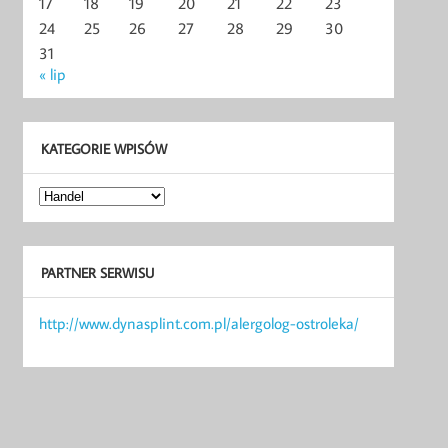
17
18
19
20
21
22
23
24
25
26
27
28
29
30
31
« lip
KATEGORIE WPISÓW
Kategorie
wpisów
PARTNER SERWISU
http://www.dynasplint.com.pl/alergolog-ostroleka/