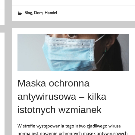
,
,
Blog
Dom
Handel
Maska ochronna
antywirusowa – kilka
istotnych wzmianek
W strefie występowania tego łatwo zjadliwego wirusa
normą jest noszenie ochronnych masek antywirusowych,