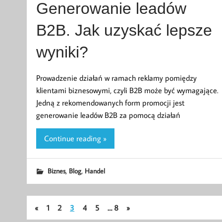
Generowanie leadów
B2B. Jak uzyskać lepsze
wyniki?
Prowadzenie działań w ramach reklamy pomiędzy
klientami biznesowymi, czyli B2B może być wymagające.
Jedną z rekomendowanych form promocji jest
generowanie leadów B2B za pomocą działań
Continue reading »
,
,
Biznes
Blog
Handel
«
1
2
3
4
5
…
8
»