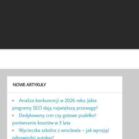
NOWE ARTYKUŁY
Analiza konkurencji w 2026 roku: Jakie
programy SEO dają największą przewagę?
Dedykowany crm czy gotowe pudełko?
porównanie kosztów w 3 lata
Wycieczka szkolna z wrocławia – jak wynająć
odpowiedni autokar?