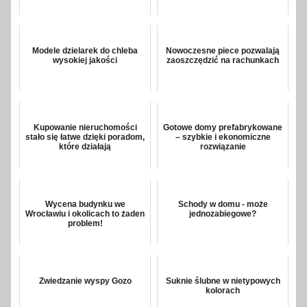
Modele dzielarek do chleba
Nowoczesne piece pozwalają
wysokiej jakości
zaoszczędzić na rachunkach
Kupowanie nieruchomości
Gotowe domy prefabrykowane
stało się łatwe dzięki poradom,
– szybkie i ekonomiczne
które działają
rozwiązanie
Wycena budynku we
Schody w domu - może
Wrocławiu i okolicach to żaden
jednozabiegowe?
problem!
Zwiedzanie wyspy Gozo
Suknie ślubne w nietypowych
kolorach