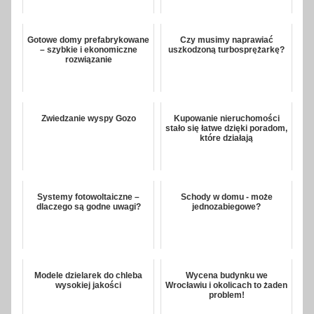
Gotowe domy prefabrykowane
Czy musimy naprawiać
– szybkie i ekonomiczne
uszkodzoną turbosprężarkę?
rozwiązanie
Zwiedzanie wyspy Gozo
Kupowanie nieruchomości
stało się łatwe dzięki poradom,
które działają
Systemy fotowoltaiczne –
Schody w domu - może
dlaczego są godne uwagi?
jednozabiegowe?
Modele dzielarek do chleba
Wycena budynku we
wysokiej jakości
Wrocławiu i okolicach to żaden
problem!