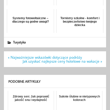
Systemy fotowoltaiczne –
Tornistry szkolne - komfort i
dlaczego są godne uwagi?
bezpieczeństwo twojego
dziecka
Turystyka
Nawigacja
« Najważniejsze wskazówki dotyczące podróży
wpisu
Jak uzyskać najlepsze ceny hotelowe na wakacje »
PODOBNE ARTYKUŁY
Zdrowy sen: Jak poprawić
Suknie ślubne w nietypowych
jakość snu i wydajność
kolorach