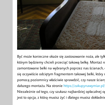
Być może konieczne okaże się zastosowanie noża, ale tyl
którym będziemy chcieli przeciąć takową belkę. Montaż
zamontowane belki na wybranych poprzez nas ścianach, c
się oczywiście odciętym fragmentem takowej belki, który
pomocą poziomnicy właściwie sprawdzić, czy nasze ściany 
dalszego montażu. Na stronie
https://zakupynawymiar.pl/
Niezależnie od tego, czy szukasz najbardziej opłacalnej o
jest to opcja, z którą musisz żyć i dlatego musisz dokład