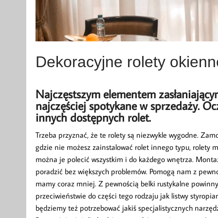
Dekoracyjne rolety okienn
Najczęstszym elementem zasłaniającym 
najczęściej spotykane w sprzedaży. Ocz
innych dostępnych rolet.
Trzeba przyznać, że te rolety są niezwykle wygodne. Zamo
gdzie nie możesz zainstalować rolet innego typu, rolet
można je polecić wszystkim i do każdego wnętrza. Montaż 
poradzić bez większych problemów. Pomogą nam z pewnośc
mamy coraz mniej. Z pewnością belki rustykalne powinny 
przeciwieństwie do części tego rodzaju jak listwy styrop
będziemy też potrzebować jakiś specjalistycznych narzęd