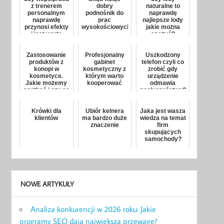
z trenerem
dobry
naturalne to
personalnym
podnośnik do
naprawdę
naprawdę
prac
najlepsze lody
przynosi efekty
wysokościowych?
jakie można
i jest warta
spożyć?
swojej ceny?
Zastosowanie
Profesjonalny
Uszkodzony
produktów z
gabinet
telefon czyli co
konopi w
kosmetyczny z
zrobić gdy
kosmetyce.
którym warto
urządzenie
Jakie możemy
kooperować
odmawia
spotkać i czy są
posłuszeństwa?
skuteczne?
Krówki dla
Ubiór kelnera
Jaka jest wasza
klientów
ma bardzo duże
wiedza na temat
znaczenie
firm
skupujących
samochody?
NOWE ARTYKUŁY
Analiza konkurencji w 2026 roku: Jakie
programy SEO dają największą przewagę?