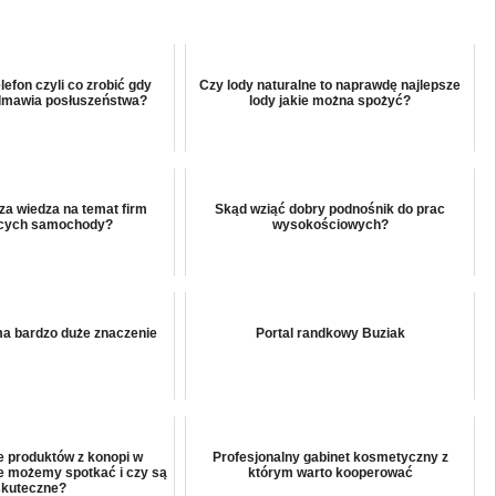
efon czyli co zrobić gdy
Czy lody naturalne to naprawdę najlepsze
dmawia posłuszeństwa?
lody jakie można spożyć?
za wiedza na temat firm
Skąd wziąć dobry podnośnik do prac
cych samochody?
wysokościowych?
ma bardzo duże znaczenie
Portal randkowy Buziak
 produktów z konopi w
Profesjonalny gabinet kosmetyczny z
e możemy spotkać i czy są
którym warto kooperować
skuteczne?