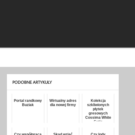
PODOBNE ARTYKUŁY
Portal randkowy
Wirtualny adres
Kolekcja
Buziak
dla nowej firmy
szkliwionych
płytek
gresowych
Cossima White
Satin
Czy współpraca
Skąd wziąć
Czy lody