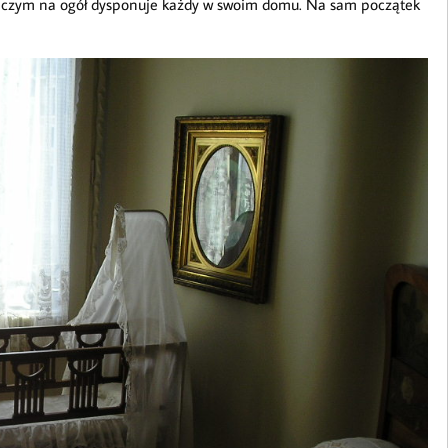
to, czym na ogół dysponuje każdy w swoim domu. Na sam początek