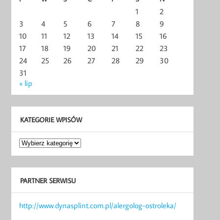
1
2
3
4
5
6
7
8
9
10
11
12
13
14
15
16
17
18
19
20
21
22
23
24
25
26
27
28
29
30
31
« lip
KATEGORIE WPISÓW
Kategorie
wpisów
PARTNER SERWISU
http://www.dynasplint.com.pl/alergolog-ostroleka/