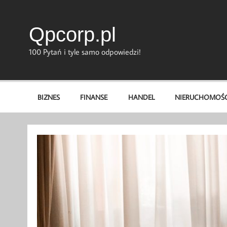
Skip
to
content
Qpcorp.pl
100 Pytań i tyle samo odpowiedzi!
BIZNES
FINANSE
HANDEL
NIERUCHOMOŚC