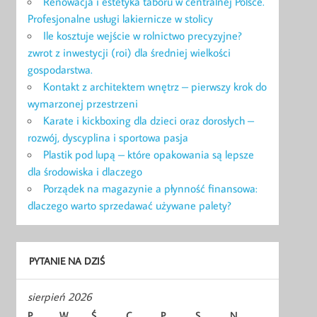
Renowacja i estetyka taboru w centralnej Polsce.
Profesjonalne usługi lakiernicze w stolicy
Ile kosztuje wejście w rolnictwo precyzyjne?
zwrot z inwestycji (roi) dla średniej wielkości
gospodarstwa.
Kontakt z architektem wnętrz – pierwszy krok do
wymarzonej przestrzeni
Karate i kickboxing dla dzieci oraz dorosłych –
rozwój, dyscyplina i sportowa pasja
Plastik pod lupą – które opakowania są lepsze
dla środowiska i dlaczego
Porządek na magazynie a płynność finansowa:
dlaczego warto sprzedawać używane palety?
PYTANIE NA DZIŚ
sierpień 2026
P
W
Ś
C
P
S
N