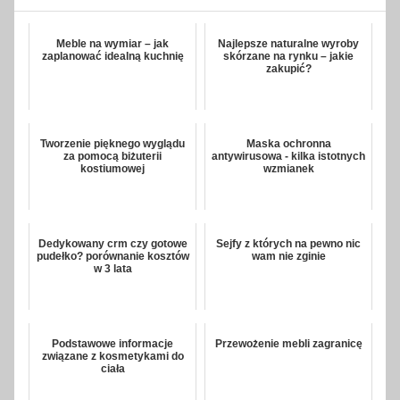
Meble na wymiar – jak
Najlepsze naturalne wyroby
zaplanować idealną kuchnię
skórzane na rynku – jakie
zakupić?
Tworzenie pięknego wyglądu
Maska ochronna
za pomocą biżuterii
antywirusowa - kilka istotnych
kostiumowej
wzmianek
Dedykowany crm czy gotowe
Sejfy z których na pewno nic
pudełko? porównanie kosztów
wam nie zginie
w 3 lata
Podstawowe informacje
Przewożenie mebli zagranicę
związane z kosmetykami do
ciała