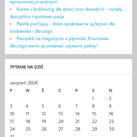
wymarzonej przestrzeni
Karate i kickboxing dla dzieci oraz dorosłych – rozwój,
dyscyplina i sportowa pasja
Plastik pod lupą – które opakowania są lepsze dla
środowiska i dlaczego
Porządek na magazynie a płynność finansowa:
dlaczego warto sprzedawać używane palety?
PYTANIE NA DZIŚ
sierpień 2026
P
W
Ś
C
P
S
N
1
2
3
4
5
6
7
8
9
10
11
12
13
14
15
16
17
18
19
20
21
22
23
24
25
26
27
28
29
30
31