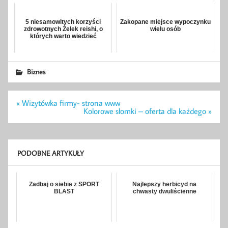
5 niesamowitych korzyści
Zakopane miejsce wypoczynku
zdrowotnych Żelek reishi, o
wielu osób
których warto wiedzieć
Biznes
Nawigacja
« Wizytówka firmy- strona www
wpisu
Kolorowe słomki – oferta dla każdego »
PODOBNE ARTYKUŁY
Zadbaj o siebie z SPORT
Najlepszy herbicyd na
BLAST
chwasty dwuliścienne