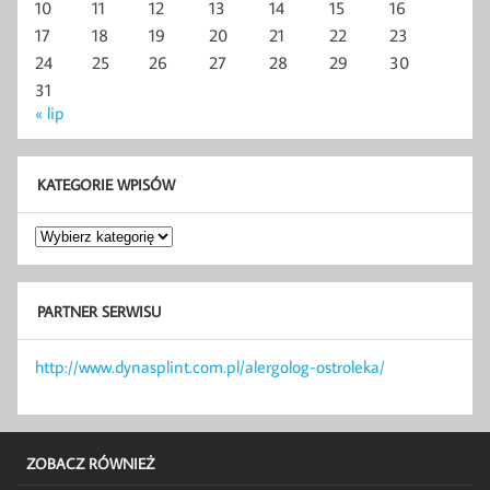
10
11
12
13
14
15
16
17
18
19
20
21
22
23
24
25
26
27
28
29
30
31
« lip
KATEGORIE WPISÓW
Kategorie
wpisów
PARTNER SERWISU
http://www.dynasplint.com.pl/alergolog-ostroleka/
ZOBACZ RÓWNIEŻ