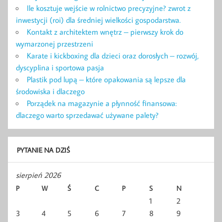
Ile kosztuje wejście w rolnictwo precyzyjne? zwrot z
inwestycji (roi) dla średniej wielkości gospodarstwa.
Kontakt z architektem wnętrz – pierwszy krok do
wymarzonej przestrzeni
Karate i kickboxing dla dzieci oraz dorosłych – rozwój,
dyscyplina i sportowa pasja
Plastik pod lupą – które opakowania są lepsze dla
środowiska i dlaczego
Porządek na magazynie a płynność finansowa:
dlaczego warto sprzedawać używane palety?
PYTANIE NA DZIŚ
sierpień 2026
P
W
Ś
C
P
S
N
1
2
3
4
5
6
7
8
9