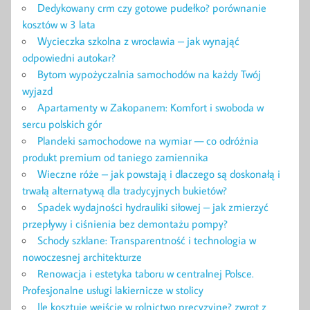
Dedykowany crm czy gotowe pudełko? porównanie
kosztów w 3 lata
Wycieczka szkolna z wrocławia – jak wynająć
odpowiedni autokar?
Bytom wypożyczalnia samochodów na każdy Twój
wyjazd
Apartamenty w Zakopanem: Komfort i swoboda w
sercu polskich gór
Plandeki samochodowe na wymiar — co odróżnia
produkt premium od taniego zamiennika
Wieczne róże – jak powstają i dlaczego są doskonałą i
trwałą alternatywą dla tradycyjnych bukietów?
Spadek wydajności hydrauliki siłowej – jak zmierzyć
przepływy i ciśnienia bez demontażu pompy?
Schody szklane: Transparentność i technologia w
nowoczesnej architekturze
Renowacja i estetyka taboru w centralnej Polsce.
Profesjonalne usługi lakiernicze w stolicy
Ile kosztuje wejście w rolnictwo precyzyjne? zwrot z