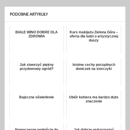
PODOBNE ARTYKUŁY
BIAŁE WINO DOBRE DLA
Kurs makijażu Zielona Góra –
ZDROWIA
oferta dla ludzi o artystycznej
duszy
Jak stworzyć piękny
Istotne cechy porządnych
przydomowy ogród?
doniczek na storczyki
Bajeczne oświetlenie
Ubiór kelnera ma bardzo duże
znaczenie
Nowoczesne podejście do
Jak dobrze wykorzystać