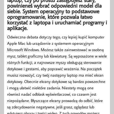
powinieneś wybrać odpowiedni model dla
siebie. System operacyjny to podstawowe
oprogramowanie, które pozwala łatwo
korzystać z laptopa i uruchamiać programy i
aplikacje.
Odwieczna debata dotyczy tego, czy lepiej kupić komputer
Apple Mac lub urządzenie z systemem operacyjnym
Microsoft Windows. Możesz także zainwestować w osobną
mysz, tablet graficzny lub klawiaturę. Są wyposażone w wiele
różnych funkcji, a najnowsze myszy obsługują sterowanie
dotykowe i gestami, aby poprawić wrażenia. Na początek
musisz rozważyć, czy twój następny laptop ma mieć ekran
dotykowy. Obecnie ekrany dotykowe są bardzo powszechne
i mogą ułatwić niektóre zadania. Niestety mogą one
również nadać odblask wyświetlaczowi, co czasem jest
niepożądane. Błyszczące ekrany prowadzą do odbić, które
są zdecydowanie negatywne, jeśli grasz, oglądasz lub
edytujesz obrazy i treści wideo. Z tych powodów możesz