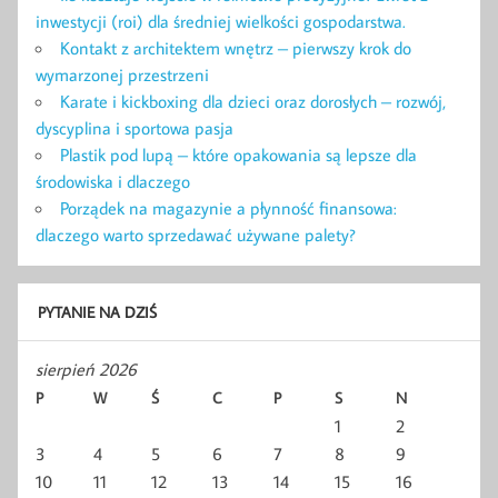
inwestycji (roi) dla średniej wielkości gospodarstwa.
Kontakt z architektem wnętrz – pierwszy krok do
wymarzonej przestrzeni
Karate i kickboxing dla dzieci oraz dorosłych – rozwój,
dyscyplina i sportowa pasja
Plastik pod lupą – które opakowania są lepsze dla
środowiska i dlaczego
Porządek na magazynie a płynność finansowa:
dlaczego warto sprzedawać używane palety?
PYTANIE NA DZIŚ
sierpień 2026
P
W
Ś
C
P
S
N
1
2
3
4
5
6
7
8
9
10
11
12
13
14
15
16