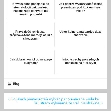
Nowoczesne podejście do
Jak dobrze wykorzystać wolną
stomatologii: jak znaleźć
przestrzeń pod łóżkiem i nie
najlepszego dentystę dla
tylko?
swoich potrzeb?
Przyszłość rolnictwa -
Ubiór kelnera ma bardzo duże
zrównoważone metody walki z
znaczenie
chwastami
Jak dobrać kocioł do naszego
Istotne cechy porządnych
budynku?
doniczek na storczyki
Blog
Nawigacja
« Do jakich pomieszczeń wybrać panoramiczne wydruki?
wpisu
Balustrady wykonane ze stali nierdzewnej »