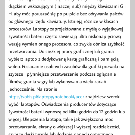
drążkiem wskazującym (inaczej nub) między klawiszami G i
H, aby móc poruszać się po pulpicie bez odrywania palców
od głównego rzędu klawiatury. Istnieją różnice w klasach
procesorów. Laptopy zaprojektowane z myślą o wyjątkowej
żywotności baterii często zawierają ultra niskonapięciową
wersję wymienionego procesora, co zwykle obniża szybkość
przetwarzania. Do ciężkiej pracy graficznej lub grania
wybierz laptop z dedykowaną kartą graficzną i pamięcią
wideo. Posiadanie osobnych zasobów dla grafiki pozwala na
szybsze i płynniejsze przetwarzanie podczas oglądania
filmów, grania w gry lub wykonywania wielu zadań
jednocześnie. Na stronie
https://vobis.pl/laptopy/notebooki/acer
znajdziesz szeroki
wybór laptopów. Oświadczenia producentów dotyczące
żywotności baterii wynoszą od kilku godzin do 12 godzin lub
więcej. Ulepszenia laptopa, takie jak zwiększona moc
przetwarzania, ekrany o większej i wyższej rozdzielczości,
szybsze dyski twarde lub dodanie napędu optycznego,