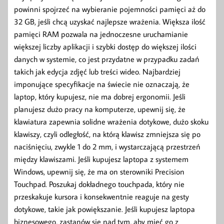
powinni spojrzeć na wybieranie pojemności pamięci aż do
32 GB, jeśli chcą uzyskać najlepsze wrażenia. Większa ilość
pamięci RAM pozwala na jednoczesne uruchamianie
większej liczby aplikacji i szybki dostęp do większej ilości
danych w systemie, co jest przydatne w przypadku zadań
takich jak edycja zdjęć lub treści wideo. Najbardziej
imponujące specyfikacje na świecie nie oznaczają, że
laptop, który kupujesz, nie ma dobrej ergonomii. Jeśli
planujesz dużo pracy na komputerze, upewnij się, że
klawiatura zapewnia solidne wrażenia dotykowe, dużo skoku
klawiszy, czyli odległość, na którą klawisz zmniejsza się po
naciśnięciu, zwykle 1 do 2 mm, i wystarczającą przestrzeń
między klawiszami. Jeśli kupujesz laptopa z systemem
Windows, upewnij się, że ma on sterowniki Precision
Touchpad. Poszukaj dokładnego touchpada, który nie
przeskakuje kursora i konsekwentnie reaguje na gesty
dotykowe, takie jak powiększanie. Jeśli kupujesz laptopa
biznesowego, zastanów się nad tym, aby mieć go z