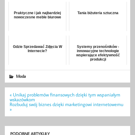
Praktyczne i jak najbardziej
Tania biżuteria sztuczna
nowoczesne meble biurowe
Gdzie Sprzedawać Zdjęcia W
Systemy przenośników -
Internecie?
innowacyjne technologie
wspierające efektywność
produkcji
Moda
Nawigacja
« Unikaj problemów finansowych dzięki tym wspaniałym
wpisu
wskazówkom
Rozbuduj swój biznes dzięki marketingowi internetowemu
»
PODOBNE ARTYKUŁY