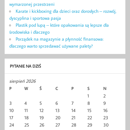
wymarzonej przestrzeni
Karate i kickboxing dla dzieci oraz dorosłych – rozwój,
dyscyplina i sportowa pasja
Plastik pod lupą – które opakowania są lepsze dla
środowiska i dlaczego
Porządek na magazynie a płynność finansowa:
dlaczego warto sprzedawać używane palety?
PYTANIE NA DZIŚ
sierpień 2026
P
W
Ś
C
P
S
N
1
2
3
4
5
6
7
8
9
10
11
12
13
14
15
16
17
18
19
20
21
22
23
24
25
26
27
28
29
30