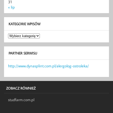
31
« lip
KATEGORIE WPISÓW
Kategorie
wpisów
PARTNER SERWISU
http://www.dynasplint.com.pl/alergolog-ostroleka/
ZOBACZ RÓWNIEŻ
studfarm.com.pl