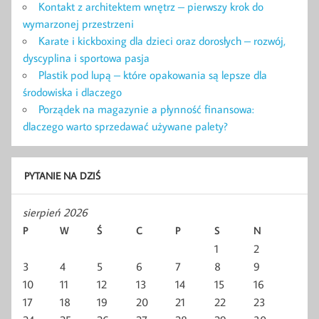
Kontakt z architektem wnętrz – pierwszy krok do
wymarzonej przestrzeni
Karate i kickboxing dla dzieci oraz dorosłych – rozwój,
dyscyplina i sportowa pasja
Plastik pod lupą – które opakowania są lepsze dla
środowiska i dlaczego
Porządek na magazynie a płynność finansowa:
dlaczego warto sprzedawać używane palety?
PYTANIE NA DZIŚ
sierpień 2026
P
W
Ś
C
P
S
N
1
2
3
4
5
6
7
8
9
10
11
12
13
14
15
16
17
18
19
20
21
22
23