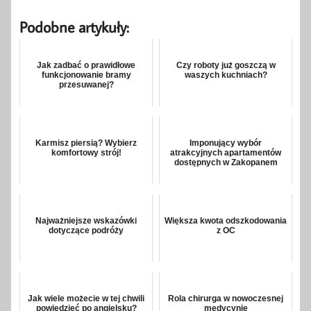
Podobne artykuły:
Jak zadbać o prawidłowe
Czy roboty już goszczą w
funkcjonowanie bramy
waszych kuchniach?
przesuwanej?
Karmisz piersią? Wybierz
Imponujący wybór
komfortowy strój!
atrakcyjnych apartamentów
dostępnych w Zakopanem
Najważniejsze wskazówki
Większa kwota odszkodowania
dotyczące podróży
z OC
Jak wiele możecie w tej chwili
Rola chirurga w nowoczesnej
powiedzieć po angielsku?
medycynie