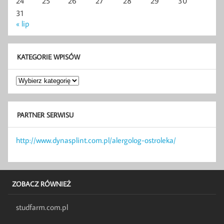
24
25
26
27
28
29
30
31
« lip
KATEGORIE WPISÓW
Kategorie
wpisów
PARTNER SERWISU
http://www.dynasplint.com.pl/alergolog-ostroleka/
ZOBACZ RÓWNIEŻ
studfarm.com.pl