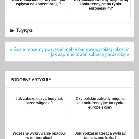
wpływa na koncentrację?
konkurencyjne na rynku
europejskim?
Turystyka
Nawigacja
« Gdzie możemy pozyskać meble biurowe wysokiej jakości?
wpisu
Jak zaprojektować kobiecą garderobę »
PODOBNE ARTYKUŁY
Jak zabezpieczyć budynek
Czy polskie zakłady mięsne
przed wilgocią?
są konkurencyjne na rynku
europejskim?
Wczesne wykrywanie opadów
Jaki rodzaj materaca wybrać
w meteorologii
do naszego łózka?