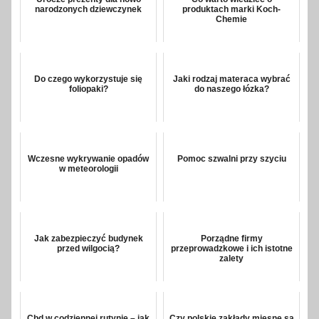
narodzonych dziewczynek
produktach marki Koch-
Chemie
Do czego wykorzystuje się
Jaki rodzaj materaca wybrać
foliopaki?
do naszego łózka?
Wczesne wykrywanie opadów
Pomoc szwalni przy szyciu
w meteorologii
Jak zabezpieczyć budynek
Porządne firmy
przed wilgocią?
przeprowadzkowe i ich istotne
zalety
Cbd w codziennej rutynie – jak
Czy polskie zakłady mięsne są