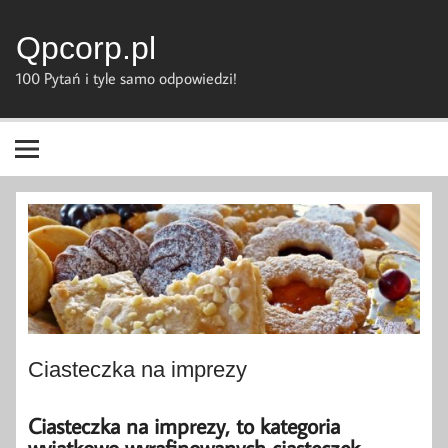
Skip
to
content
Qpcorp.pl
100 Pytań i tyle samo odpowiedzi!
Ciasteczka na imprezy
Ciasteczka na imprezy, to kategoria
wyjątkowo wyrafinowanych ciasteczek.