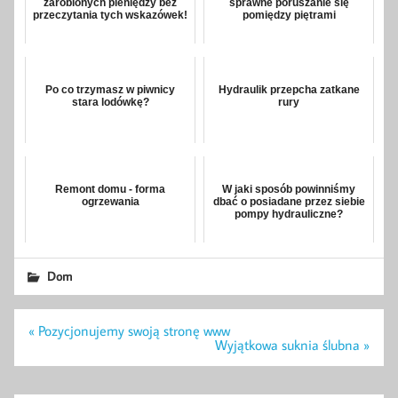
zarobionych pieniędzy bez
sprawne poruszanie się
przeczytania tych wskazówek!
pomiędzy piętrami
Po co trzymasz w piwnicy
Hydraulik przepcha zatkane
stara lodówkę?
rury
Remont domu - forma
W jaki sposób powinniśmy
ogrzewania
dbać o posiadane przez siebie
pompy hydrauliczne?
Dom
Nawigacja
« Pozycjonujemy swoją stronę www
wpisu
Wyjątkowa suknia ślubna »