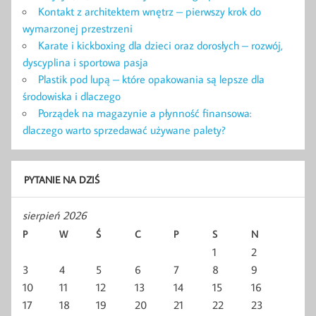
Kontakt z architektem wnętrz – pierwszy krok do
wymarzonej przestrzeni
Karate i kickboxing dla dzieci oraz dorosłych – rozwój,
dyscyplina i sportowa pasja
Plastik pod lupą – które opakowania są lepsze dla
środowiska i dlaczego
Porządek na magazynie a płynność finansowa:
dlaczego warto sprzedawać używane palety?
PYTANIE NA DZIŚ
sierpień 2026
P
W
Ś
C
P
S
N
1
2
3
4
5
6
7
8
9
10
11
12
13
14
15
16
17
18
19
20
21
22
23