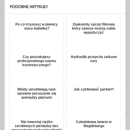
PODOBNE ARTYKUŁY
Po co trzymasz w piwnicy
Znakomity sprzęt filmowy
stara lodówkę?
który zawsze można sobie
wypożyczyć
Czy poszukujesz
Hydraulik przepcha zatkane
profesjonalnego salonu
rury
kosmetycznego?
Windy umożliwiają nam
Jak cyklinować parkiet?
sprawne poruszanie się
pomiędzy piętrami
Nie inwestuj ciężko
Całodobowa laweta w
zarobionych pieniędzy bez
Magdeburgu
przeczytania tych wskazówek!