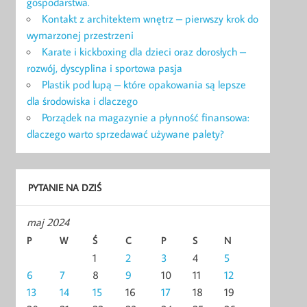
gospodarstwa.
Kontakt z architektem wnętrz – pierwszy krok do
wymarzonej przestrzeni
Karate i kickboxing dla dzieci oraz dorosłych –
rozwój, dyscyplina i sportowa pasja
Plastik pod lupą – które opakowania są lepsze
dla środowiska i dlaczego
Porządek na magazynie a płynność finansowa:
dlaczego warto sprzedawać używane palety?
PYTANIE NA DZIŚ
maj 2024
P
W
Ś
C
P
S
N
1
2
3
4
5
6
7
8
9
10
11
12
13
14
15
16
17
18
19