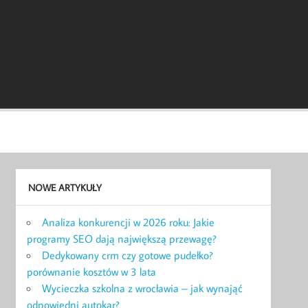
NOWE ARTYKUŁY
Analiza konkurencji w 2026 roku: Jakie
programy SEO dają największą przewagę?
Dedykowany crm czy gotowe pudełko?
porównanie kosztów w 3 lata
Wycieczka szkolna z wrocławia – jak wynająć
odpowiedni autokar?