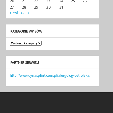
20
21
22
23
24
25
26
27
28
29
30
31
« kwi
cze »
KATEGORIE WPISÓW
Kategorie
wpisów
PARTNER SERWISU
http://www.dynasplint.com.pl/alergolog-ostroleka/