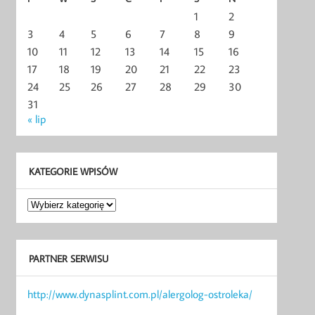
1
2
3
4
5
6
7
8
9
10
11
12
13
14
15
16
17
18
19
20
21
22
23
24
25
26
27
28
29
30
31
« lip
KATEGORIE WPISÓW
Kategorie
wpisów
PARTNER SERWISU
http://www.dynasplint.com.pl/alergolog-ostroleka/