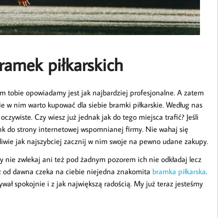
ramek piłkarskich
ym tobie opowiadamy jest jak najbardziej profesjonalne. A zatem
e w nim warto kupować dla siebie bramki piłkarskie. Według nas
ywiste. Czy wiesz już jednak jak do tego miejsca trafić? Jeśli
nk do strony internetowej wspomnianej firmy. Nie wahaj się
iwie jak najszybciej zacznij w nim swoje na pewno udane zakupy.
ty nie zwlekaj ani też pod żadnym pozorem ich nie odkładaj lecz
już od dawna czeka na ciebie niejedna znakomita
bramka piłkarska
.
ał spokojnie i z jak największą radością. My już teraz jesteśmy