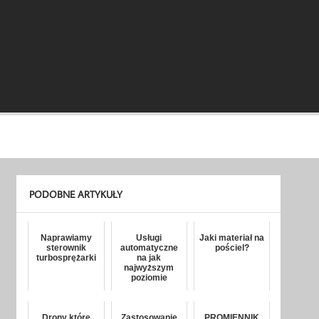
PODOBNE ARTYKUŁY
Naprawiamy
Usługi
Jaki materiał na
sterownik
automatyczne
pościel?
turbosprężarki
na jak
najwyższym
poziomie
Drony które
Zastosowanie
PROMIENNIK