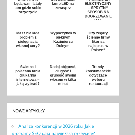
będą wam latały
lamp LED na
ELEKTRYCZNY
tam gdzie sobie
zewnątrz
– SPRYTNY
zażyczycie
SPOSÓB NA
DOGRZEWANIE
HAL
SPORTOWYCH
Masz nie lada
Wypoczynek w
Czy zegary
problem z
pięknym
ścienne firmy
pielęgnacją
Kazimierzu
likor są
własnej cery?
Dolnym
najlepsze w
Polsce?
Świetna i
Dodaj objętość,
Trendy
polecana tania
długość i
konsumenckie
drukarnia
grubość swoim
dotyczące
internetowa –
włosom w kilka
wyboru
jaką wybrać?
minut
restauracji
NOWE ARTYKUŁY
Analiza konkurencji w 2026 roku: Jakie
programy SEO dają największą przewagę?