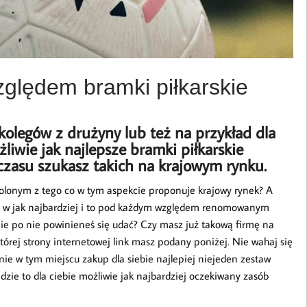
ględem bramki piłkarskie
 kolegów z drużyny lub też na przykład dla
liwie jak najlepsze bramki piłkarskie
czasu szukasz takich na krajowym rynku.
olonym z tego co w tym aspekcie proponuje krajowy rynek? A
nej w jak najbardziej i to pod każdym względem renomowanym
nie po nie powinieneś się udać? Czy masz już takową firmę na
której strony internetowej link masz podany poniżej. Nie wahaj się
ie w tym miejscu zakup dla siebie najlepiej niejeden zestaw
zie to dla ciebie możliwie jak najbardziej oczekiwany zasób