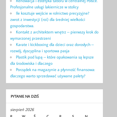
Renowacja i estetyka taboru w centralnej Polsce.
Profesjonalne usługi lakiernicze w stolicy
Ile kosztuje wejście w rolnictwo precyzyjne?
zwrot z inwestycji (roi) dla średniej wielkości
gospodarstwa.
Kontakt z architektem wnętrz – pierwszy krok do
wymarzonej przestrzeni
Karate i kickboxing dla dzieci oraz dorosłych –
rozwój, dyscyplina i sportowa pasja
Plastik pod lupą – które opakowania są lepsze
dla środowiska i dlaczego
Porządek na magazynie a płynność finansowa:
dlaczego warto sprzedawać używane palety?
PYTANIE NA DZIŚ
sierpień 2026
P
W
Ś
C
P
S
N