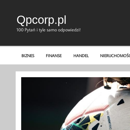
Skip
to
content
Qpcorp.pl
100 Pytań i tyle samo odpowiedzi!
BIZNES
FINANSE
HANDEL
NIERUCHOMOŚC