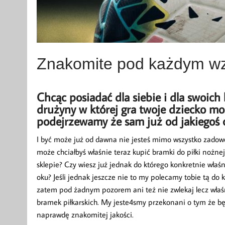
Znakomite pod każdym wz
Chcąc posiadać dla siebie i dla swoich
drużyny w której gra twoje dziecko moż
podejrzewamy że sam już od jakiegoś 
I być może już od dawna nie jesteś mimo wszystko zadow
może chciałbyś właśnie teraz kupić bramki do piłki noż
sklepie? Czy wiesz już jednak do którego konkretnie właś
oku? Jeśli jednak jeszcze nie to my polecamy tobie tą do 
zatem pod żadnym pozorem ani też nie zwlekaj lecz właśn
bramek piłkarskich. My jeste4smy przekonani o tym że będ
naprawdę znakomitej jakości.