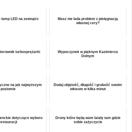
 lamp LED na zewnątrz
Masz nie lada problem z pielęgnacją
własnej cery?
erownik turbosprężarki
Wypoczynek w pięknym Kazimierzu
Dolnym
yczne na jak najwyższym
Dodaj objętość, długość i grubość swoim
poziomie
włosom w kilka minut
enckie dotyczące wyboru
Drony które będą wam latały tam gdzie
restauracji
sobie zażyczycie