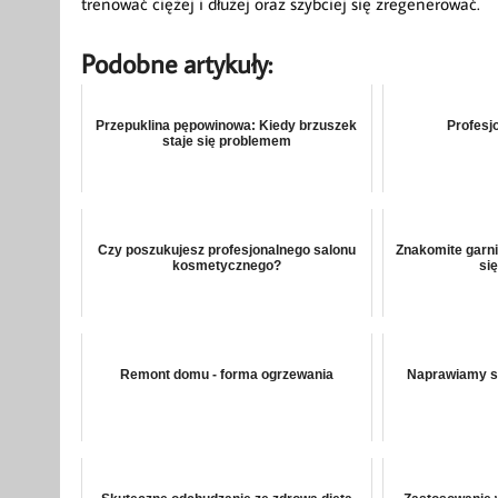
trenować ciężej i dłużej oraz szybciej się zregenerować.
Podobne artykuły:
Przepuklina pępowinowa: Kiedy brzuszek
Profesj
staje się problemem
Czy poszukujesz profesjonalnego salonu
Znakomite garni
kosmetycznego?
si
Remont domu - forma ogrzewania
Naprawiamy st