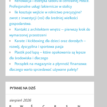
Renowacja i estetyka taboru w centralnej Polsce.
Profesjonalne usługi lakiernicze w stolicy
Ile kosztuje wejście w rolnictwo precyzyjne?
zwrot z inwestycji (roi) dla średniej wielkości
gospodarstwa.
Kontakt z architektem wnętrz – pierwszy krok do
wymarzonej przestrzeni
Karate i kickboxing dla dzieci oraz dorosłych –
rozwój, dyscyplina i sportowa pasja
Plastik pod lupą – które opakowania są lepsze
dla środowiska i dlaczego
Porządek na magazynie a płynność finansowa:
dlaczego warto sprzedawać używane palety?
PYTANIE NA DZIŚ
sierpień 2026
P
W
Ś
C
P
S
N