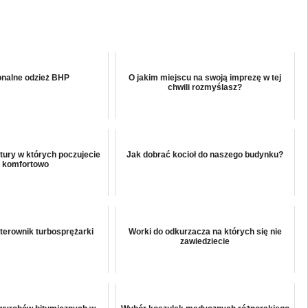
onalne odzież BHP
O jakim miejscu na swoją imprezę w tej
chwili rozmyślasz?
tury w których poczujecie
Jak dobrać kocioł do naszego budynku?
ę komfortowo
erownik turbosprężarki
Worki do odkurzacza na których się nie
zawiedziecie