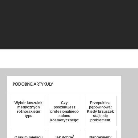
PODOBNE ARTYKUŁY
Wybór koszulek
Czy
Przepuklina
medycznych
poszukujesz
pępowinowa:
różnorakiego
profesjonalnego
Kiedy brzuszek
typu
salonu
staje się
kosmetycznego?
problemem
O jakim miejscu
Jak dobrać
Naprawiamy