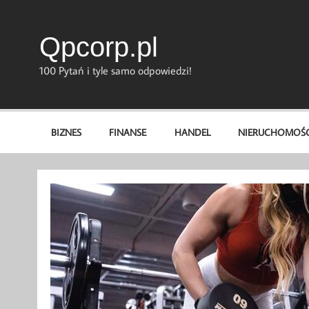
Skip
to
content
Qpcorp.pl
100 Pytań i tyle samo odpowiedzi!
BIZNES
FINANSE
HANDEL
NIERUCHOMOŚC