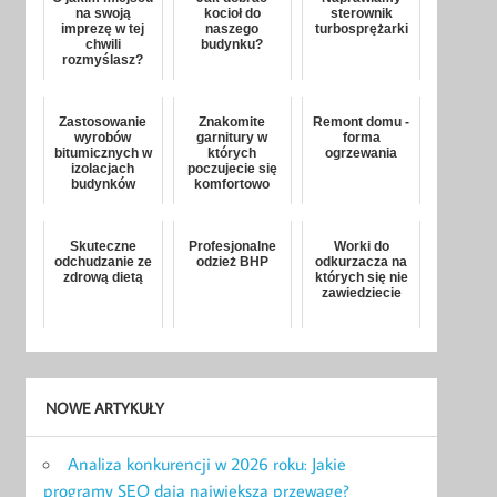
na swoją
kocioł do
sterownik
imprezę w tej
naszego
turbosprężarki
chwili
budynku?
rozmyślasz?
Zastosowanie
Znakomite
Remont domu -
wyrobów
garnitury w
forma
bitumicznych w
których
ogrzewania
izolacjach
poczujecie się
budynków
komfortowo
Skuteczne
Profesjonalne
Worki do
odchudzanie ze
odzież BHP
odkurzacza na
zdrową dietą
których się nie
zawiedziecie
NOWE ARTYKUŁY
Analiza konkurencji w 2026 roku: Jakie
programy SEO dają największą przewagę?