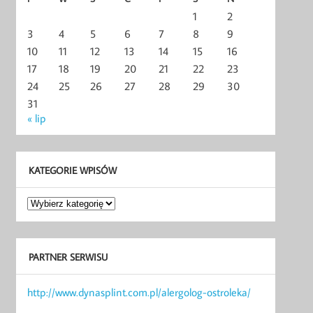
1
2
3
4
5
6
7
8
9
10
11
12
13
14
15
16
17
18
19
20
21
22
23
24
25
26
27
28
29
30
31
« lip
KATEGORIE WPISÓW
Kategorie
wpisów
PARTNER SERWISU
http://www.dynasplint.com.pl/alergolog-ostroleka/