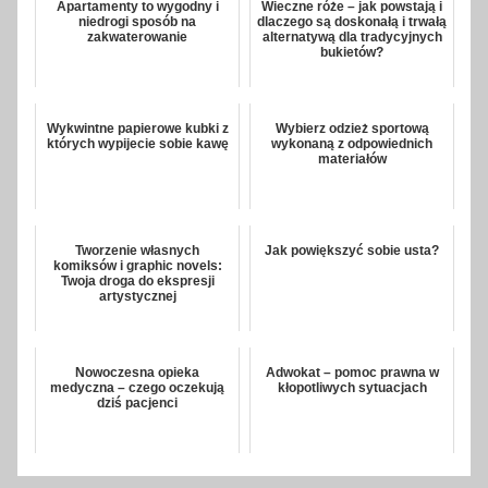
Apartamenty to wygodny i
Wieczne róże – jak powstają i
niedrogi sposób na
dlaczego są doskonałą i trwałą
zakwaterowanie
alternatywą dla tradycyjnych
bukietów?
Wykwintne papierowe kubki z
Wybierz odzież sportową
których wypijecie sobie kawę
wykonaną z odpowiednich
materiałów
Tworzenie własnych
Jak powiększyć sobie usta?
komiksów i graphic novels:
Twoja droga do ekspresji
artystycznej
Nowoczesna opieka
Adwokat – pomoc prawna w
medyczna – czego oczekują
kłopotliwych sytuacjach
dziś pacjenci