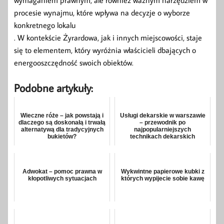
wymaganiem prawnym, ale również ważnym narzędziem w
procesie wynajmu, które wpływa na decyzje o wyborze
konkretnego lokalu
. W kontekście Żyrardowa, jak i innych miejscowości, staje
się to elementem, który wyróżnia właścicieli dbających o
energooszczędność swoich obiektów.
Podobne artykuły:
Wieczne róże – jak powstają i
Usługi dekarskie w warszawie
dlaczego są doskonałą i trwałą
– przewodnik po
alternatywą dla tradycyjnych
najpopularniejszych
bukietów?
technikach dekarskich
Adwokat – pomoc prawna w
Wykwintne papierowe kubki z
kłopotliwych sytuacjach
których wypijecie sobie kawę