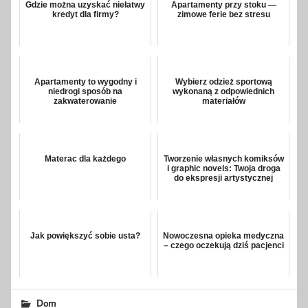
Gdzie można uzyskać niełatwy
Apartamenty przy stoku —
kredyt dla firmy?
zimowe ferie bez stresu
Apartamenty to wygodny i
Wybierz odzież sportową
niedrogi sposób na
wykonaną z odpowiednich
zakwaterowanie
materiałów
Materac dla każdego
Tworzenie własnych komiksów
i graphic novels: Twoja droga
do ekspresji artystycznej
Jak powiększyć sobie usta?
Nowoczesna opieka medyczna
– czego oczekują dziś pacjenci
Dom