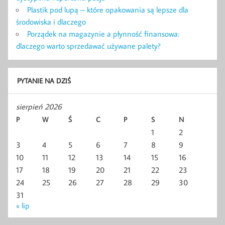
Plastik pod lupą – które opakowania są lepsze dla
środowiska i dlaczego
Porządek na magazynie a płynność finansowa:
dlaczego warto sprzedawać używane palety?
PYTANIE NA DZIŚ
sierpień 2026
P
W
Ś
C
P
S
N
1
2
3
4
5
6
7
8
9
10
11
12
13
14
15
16
17
18
19
20
21
22
23
24
25
26
27
28
29
30
31
« lip