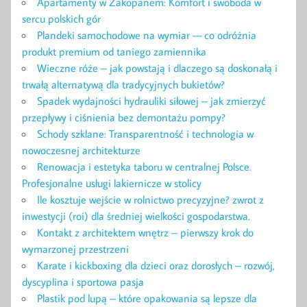
Apartamenty w Zakopanem: Komfort i swoboda w
sercu polskich gór
Plandeki samochodowe na wymiar — co odróżnia
produkt premium od taniego zamiennika
Wieczne róże – jak powstają i dlaczego są doskonałą i
trwałą alternatywą dla tradycyjnych bukietów?
Spadek wydajności hydrauliki siłowej – jak zmierzyć
przepływy i ciśnienia bez demontażu pompy?
Schody szklane: Transparentność i technologia w
nowoczesnej architekturze
Renowacja i estetyka taboru w centralnej Polsce.
Profesjonalne usługi lakiernicze w stolicy
Ile kosztuje wejście w rolnictwo precyzyjne? zwrot z
inwestycji (roi) dla średniej wielkości gospodarstwa.
Kontakt z architektem wnętrz – pierwszy krok do
wymarzonej przestrzeni
Karate i kickboxing dla dzieci oraz dorosłych – rozwój,
dyscyplina i sportowa pasja
Plastik pod lupą – które opakowania są lepsze dla