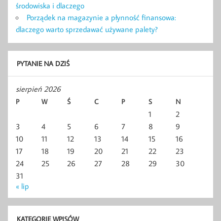
środowiska i dlaczego
Porządek na magazynie a płynność finansowa:
dlaczego warto sprzedawać używane palety?
PYTANIE NA DZIŚ
sierpień 2026
P
W
Ś
C
P
S
N
1
2
3
4
5
6
7
8
9
10
11
12
13
14
15
16
17
18
19
20
21
22
23
24
25
26
27
28
29
30
31
« lip
KATEGORIE WPISÓW