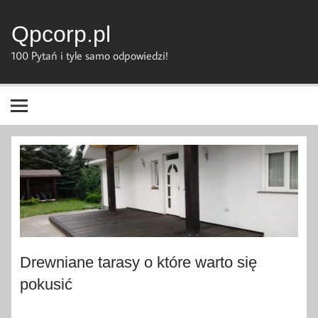
Skip
to
content
Qpcorp.pl
100 Pytań i tyle samo odpowiedzi!
Drewniane tarasy o które warto się
pokusić