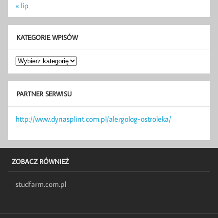
« lip
KATEGORIE WPISÓW
Kategorie
wpisów
PARTNER SERWISU
http://www.dynasplint.com.pl/alergolog-ostroleka/
ZOBACZ RÓWNIEŻ
studfarm.com.pl