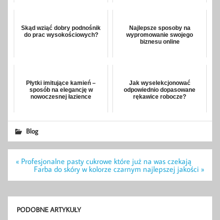
Skąd wziąć dobry podnośnik
Najlepsze sposoby na
do prac wysokościowych?
wypromowanie swojego
biznesu online
Płytki imitujące kamień –
Jak wyselekcjonować
sposób na elegancję w
odpowiednio dopasowane
nowoczesnej łazience
rękawice robocze?
Blog
Nawigacja
« Profesjonalne pasty cukrowe które już na was czekają
wpisu
Farba do skóry w kolorze czarnym najlepszej jakości »
PODOBNE ARTYKUŁY