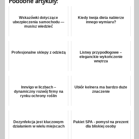
Podobne artykuły:
Wskazówki dotyczące
Kiedy twoja dieta nabierze
ubezpieczenia samochodu —
innego wymiaru?
musisz wiedzieć
Profesjonalne sklepy z odzieżą
Listwy przypodłogowe –
eleganckie wykończenie
wnętrza
Innvigo w liczbach –
Ubiór kelnera ma bardzo duże
dynamiczny rozwój firmy na
znaczenie
rynku ochrony roślin
Dezynfekcja jest kluczowym
Pakiet SPA - pomysł na prezent
działaniem w wielu miejscach
dla bliskiej osoby