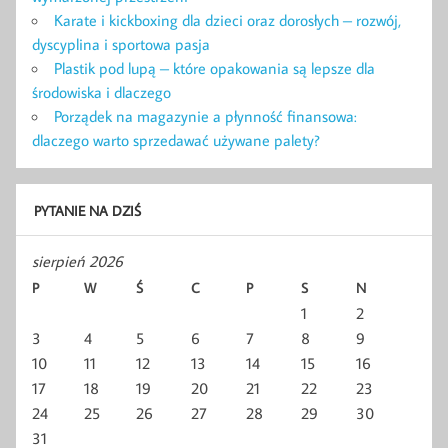
Karate i kickboxing dla dzieci oraz dorosłych – rozwój,
dyscyplina i sportowa pasja
Plastik pod lupą – które opakowania są lepsze dla
środowiska i dlaczego
Porządek na magazynie a płynność finansowa:
dlaczego warto sprzedawać używane palety?
PYTANIE NA DZIŚ
sierpień 2026
P
W
Ś
C
P
S
N
1
2
3
4
5
6
7
8
9
10
11
12
13
14
15
16
17
18
19
20
21
22
23
24
25
26
27
28
29
30
31