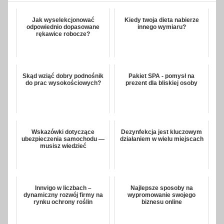
Jak wyselekcjonować
Kiedy twoja dieta nabierze
odpowiednio dopasowane
innego wymiaru?
rękawice robocze?
Skąd wziąć dobry podnośnik
Pakiet SPA - pomysł na
do prac wysokościowych?
prezent dla bliskiej osoby
Wskazówki dotyczące
Dezynfekcja jest kluczowym
ubezpieczenia samochodu —
działaniem w wielu miejscach
musisz wiedzieć
Innvigo w liczbach –
Najlepsze sposoby na
dynamiczny rozwój firmy na
wypromowanie swojego
rynku ochrony roślin
biznesu online