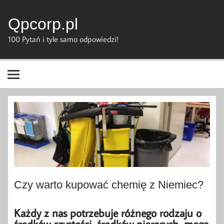
Skip
to
content
Qpcorp.pl
100 Pytań i tyle samo odpowiedzi!
Czy warto kupować chemię z Niemiec?
Każdy z nas potrzebuje różnego rodzaju o
środków czystości, środków piorących, mogą