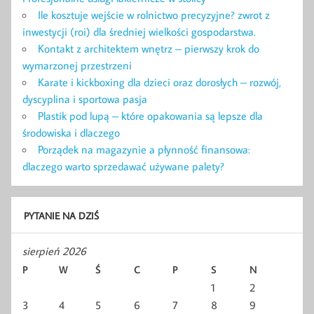
Ile kosztuje wejście w rolnictwo precyzyjne? zwrot z
inwestycji (roi) dla średniej wielkości gospodarstwa.
Kontakt z architektem wnętrz – pierwszy krok do
wymarzonej przestrzeni
Karate i kickboxing dla dzieci oraz dorosłych – rozwój,
dyscyplina i sportowa pasja
Plastik pod lupą – które opakowania są lepsze dla
środowiska i dlaczego
Porządek na magazynie a płynność finansowa:
dlaczego warto sprzedawać używane palety?
PYTANIE NA DZIŚ
sierpień 2026
P
W
Ś
C
P
S
N
1
2
3
4
5
6
7
8
9