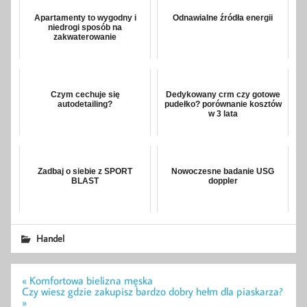
Apartamenty to wygodny i
Odnawialne źródła energii
niedrogi sposób na
zakwaterowanie
Czym cechuje się
Dedykowany crm czy gotowe
autodetailing?
pudełko? porównanie kosztów
w 3 lata
Zadbaj o siebie z SPORT
Nowoczesne badanie USG
BLAST
doppler
Handel
Nawigacja
« Komfortowa bielizna męska
wpisu
Czy wiesz gdzie zakupisz bardzo dobry hełm dla piaskarza?
»