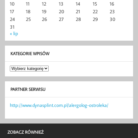
10
11
12
13
14
15
16
17
18
19
20
21
22
23
24
25
26
27
28
29
30
31
« lip
KATEGORIE WPISÓW
Kategorie
wpisów
PARTNER SERWISU
http://www.dynasplint.com.pl/alergolog-ostroleka/
ZOBACZ RÓWNIEŻ