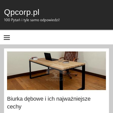
Skip
to
content
Qpcorp.pl
100 Pytań i tyle samo odpowiedzi!
Biurka dębowe i ich najważniejsze
cechy