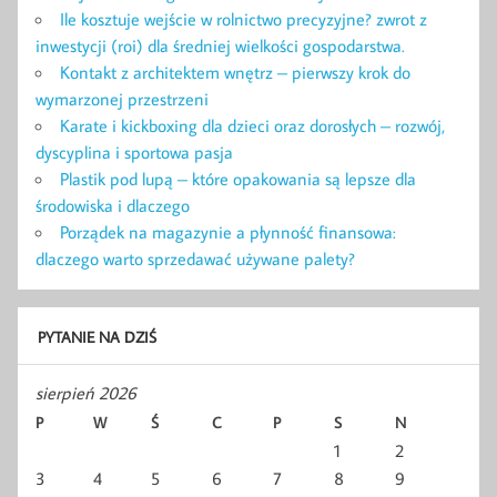
Ile kosztuje wejście w rolnictwo precyzyjne? zwrot z
inwestycji (roi) dla średniej wielkości gospodarstwa.
Kontakt z architektem wnętrz – pierwszy krok do
wymarzonej przestrzeni
Karate i kickboxing dla dzieci oraz dorosłych – rozwój,
dyscyplina i sportowa pasja
Plastik pod lupą – które opakowania są lepsze dla
środowiska i dlaczego
Porządek na magazynie a płynność finansowa:
dlaczego warto sprzedawać używane palety?
PYTANIE NA DZIŚ
sierpień 2026
P
W
Ś
C
P
S
N
1
2
3
4
5
6
7
8
9