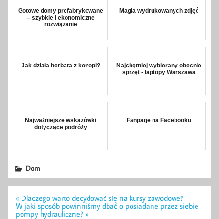
Gotowe domy prefabrykowane
Magia wydrukowanych zdjęć
– szybkie i ekonomiczne
rozwiązanie
Jak działa herbata z konopi?
Najchętniej wybierany obecnie
sprzęt - laptopy Warszawa
Najważniejsze wskazówki
Fanpage na Facebooku
dotyczące podróży
Dom
Nawigacja
« Dlaczego warto decydować się na kursy zawodowe?
wpisu
W jaki sposób powinniśmy dbać o posiadane przez siebie
pompy hydrauliczne? »