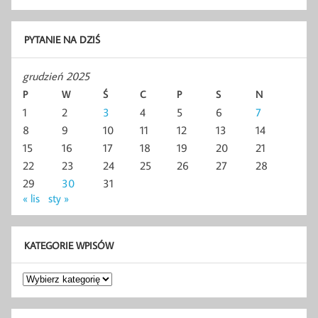
PYTANIE NA DZIŚ
grudzień 2025
P
W
Ś
C
P
S
N
1
2
3
4
5
6
7
8
9
10
11
12
13
14
15
16
17
18
19
20
21
22
23
24
25
26
27
28
29
30
31
« lis
sty »
KATEGORIE WPISÓW
Kategorie
wpisów